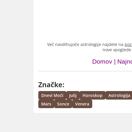
Več navdihujoče astrologije najdete na
poz
nove vpoglede 
Domov
|
Najno
Značke:
Dnevi Moči
Julij
Horoskop
Astrologija
Mars
Sonce
Venera