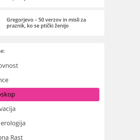
Gregorjevo – 50 verzov in misli za
praznik, ko se ptički ženijo
e:
ovnost
nce
oskop
vacija
rologija
na Rast