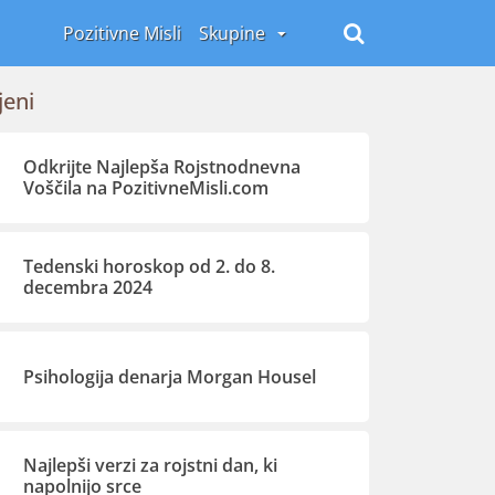
Pozitivne Misli
Skupine
jeni
Odkrijte Najlepša Rojstnodnevna
Voščila na PozitivneMisli.com
Tedenski horoskop od 2. do 8.
decembra 2024
Psihologija denarja Morgan Housel
Najlepši verzi za rojstni dan, ki
napolnijo srce