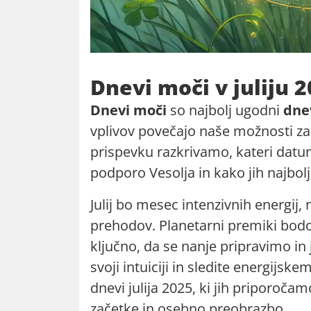
Dnevi moči v juliju 
Dnevi moči
so najbolj ugodni
dnev
vplivov povečajo naše možnosti za
prispevku razkrivamo, kateri datum
podporo Vesolja in kako jih najbolje
Julij bo mesec intenzivnih energij
prehodov. Planetarni premiki bod
ključno, da se nanje pripravimo in 
svoji intuiciji in sledite energijs
dnevi julija 2025, ki jih priporo
začetke in osebno preobrazbo.