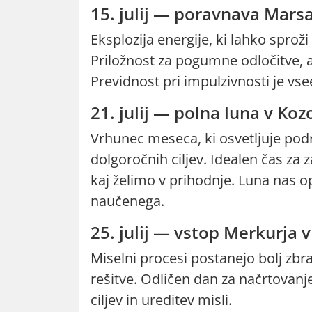
15. julij — poravnava Mars
Eksplozija energije, ki lahko spro
Priložnost za pogumne odločitve, ak
Previdnost pri impulzivnosti je vse
21. julij — polna luna v Ko
Vrhunec meseca, ki osvetljuje podr
dolgoročnih ciljev. Idealen čas za z
kaj želimo v prihodnje. Luna nas op
naučenega.
25. julij — vstop Merkurja 
Miselni procesi postanejo bolj zbra
rešitve. Odličen dan za načrtovanj
ciljev in ureditev misli.