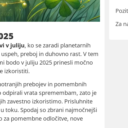
Pozit
Za n
2025
i v juliju
, ko se zaradi planetarnih
 uspeh, preboj in duhovno rast. V tem
i bodo v juliju 2025 prinesli močno
 izkoristiti.
, notranjih prebojev in pomembnih
o odpirali vrata spremembam, zato je
jih zavestno izkoristimo. Prisluhnite
kemu toku. Spodaj so zbrani najmočnejši
čamo za pomembne odločitve, nove