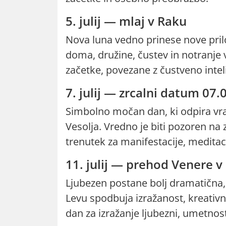
5. julij — mlaj v Raku
Nova luna vedno prinese nove pril
doma, družine, čustev in notranje 
začetke, povezane z čustveno int
7. julij — zrcalni datum 07.
Simbolno močan dan, ki odpira vra
Vesolja. Vredno je biti pozoren na 
trenutek za manifestacije, meditac
11. julij — prehod Venere v
Ljubezen postane bolj dramatična,
Levu spodbuja izražanost, kreativn
dan za izražanje ljubezni, umetno