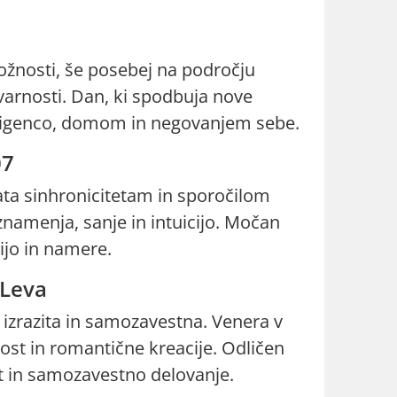
ožnosti, še posebej na področju
varnosti. Dan, ki spodbuja nove
eligenco, domom in negovanjem sebe.
07
ta sinhronicitetam in sporočilom
znamenja, sanje in intuicijo. Močan
ijo in namere.
 Leva
 izrazita in samozavestna. Venera v
ost in romantične kreacije. Odličen
st in samozavestno delovanje.