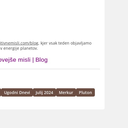
itivnemisli.com/blog
, kjer vsak teden objavljamo
v energije planetov.
vejše misli
|
Blog
Ugodni Dnevi
Julij 2024
Merkur
Pluton