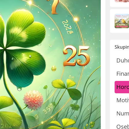
Skupin
Duh
Fina
Hor
Moti
Nume
Oseb