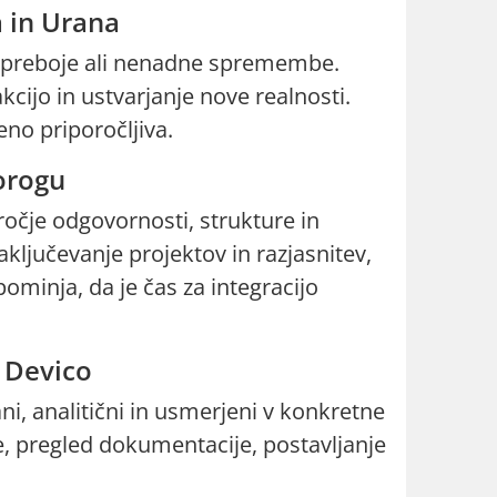
a in Urana
ži preboje ali nenadne spremembe.
cijo in ustvarjanje nove realnosti.
eno priporočljiva.
zorogu
očje odgovornosti, strukture in
aključevanje projektov in razjasnitev,
ominja, da je čas za integracijo
v Devico
ni, analitični in usmerjeni v konkretne
e, pregled dokumentacije, postavljanje