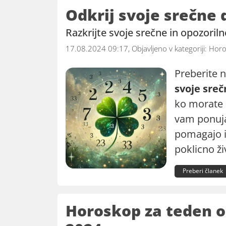
Odkrij svoje srečne
Razkrijte svoje srečne in opozoriln
17.08.2024 09:17, Objavljeno v kategoriji:
Horo
Preberite 
svoje sre
ko morate 
vam ponuja
pomagajo i
poklicno ži
Preberi članek
Horoskop za teden od