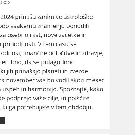
skop
024 prinaša zanimive astrološke
 bodo vsakemu znamenju ponudili
 za osebno rast, nove začetke in
o prihodnosti. V tem času se
odnosi, finančne odločitve in zdravje,
membno, da se prilagodimo
ki jih prinašajo planeti in zvezde.
a november vas bo vodil skozi mesec
a uspeh in harmonijo. Spoznajte, kako
e podprejo vaše cilje, in poiščite
, ki ga potrebujete v tem obdobju.