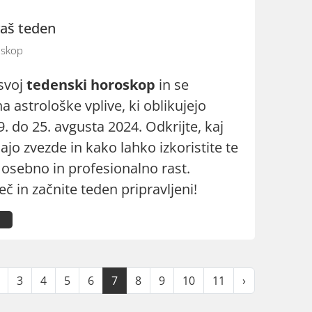
vaš teden
skop
 svoj
tedenski horoskop
in se
na astrološke vplive, ki oblikujejo
. do 25. avgusta 2024. Odkrijte, kaj
jo zvezde in kako lahko izkoristite te
 osebno in profesionalno rast.
eč in začnite teden pripravljeni!
3
4
5
6
7
8
9
10
11
›