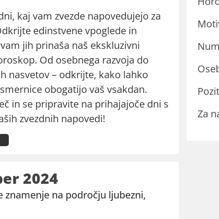
Hor
dni, kaj vam zvezde napovedujejo za
Moti
Odkrijte edinstvene vpoglede in
 vam jih prinaša naš ekskluzivni
Nume
oroskop. Od osebnega razvoja do
Oseb
h nasvetov – odkrijte, kako lahko
 smernice obogatijo vaš vsakdan.
Pozit
eč in se pripravite na prihajajoče dni s
Za n
ših zvezdnih napovedi!
er 2024
 znamenje na področju ljubezni,