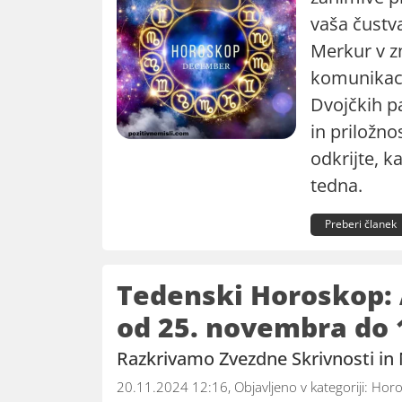
vaša čustv
Merkur v z
komunikacij
Dvojčkih pa
in priložno
odkrijte, k
tedna.
Preberi članek
Tedenski Horoskop:
od 25. novembra do 
Razkrivamo Zvezdne Skrivnosti in
20.11.2024 12:16, Objavljeno v kategoriji:
Horo