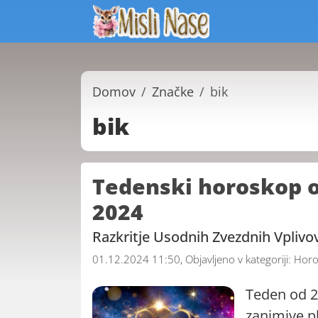
Domov
Značke
bik
bik
Tedenski horoskop o
2024
Razkritje Usodnih Zvezdnih Vpliv
01.12.2024 11:50, Objavljeno v kategoriji:
Horo
Teden od 2
zanimive pl