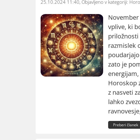
25.10.2024 11:40, Objavljeno v kategoriji:
Horo
November 2
vplive, ki
priložnosti
razmislek 
poudarjajo 
zato je po
energijam, 
Horoskop z
z nasveti z
lahko zvezd
ravnovesje
Preberi članek