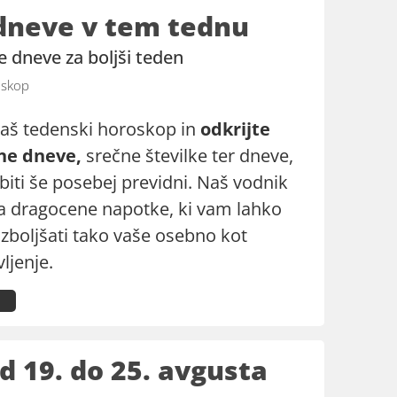
 dneve v tem tednu
e dneve za boljši teden
skop
naš tedenski horoskop in
odkrijte
čne dneve,
srečne številke ter dneve,
biti še posebej previdni. Naš vodnik
 dragocene napotke, ki vam lahko
zboljšati tako vaše osebno kot
vljenje.
 19. do 25. avgusta