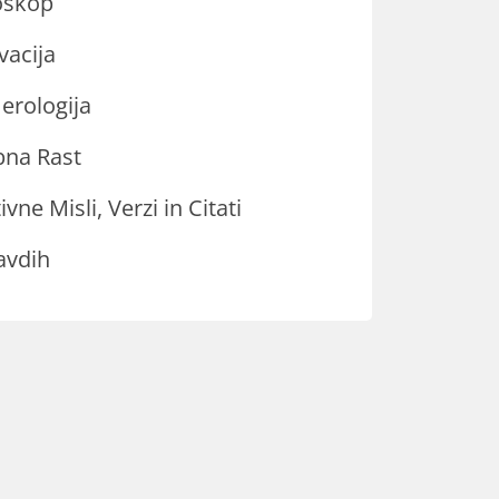
oskop
vacija
rologija
na Rast
ivne Misli, Verzi in Citati
avdih