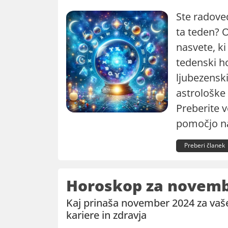
Ste radove
ta teden? 
nasvete, ki
tedenski h
ljubezenski
astrološke
Preberite v
pomočjo na
Preberi članek
Horoskop za novemb
Kaj prinaša november 2024 za vaše
kariere in zdravja