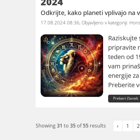
2024
Odkrijte, kako planeti vplivajo na 
17.08.2024 08:36, Objavljeno v kategoriji:
Horo
Raziskujte
pripravite 
teden od 19
vam prinaša
energije za
Preberite v
Preberi članek
Showing
31
to
35
of
55
results
‹
1
2