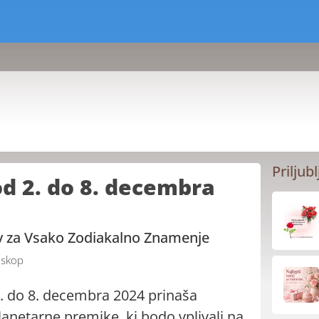
Priljubl
d 2. do 8. decembra
ov za Vsako Zodiakalno Znamenje
skop
. do 8. decembra 2024 prinaša
anetarne premike, ki bodo vplivali na