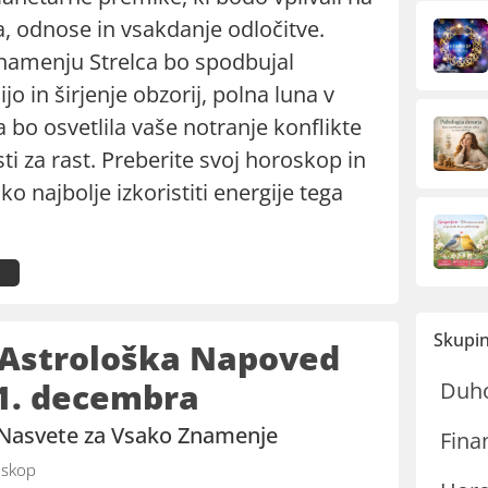
a, odnose in vsakdanje odločitve.
namenju Strelca bo spodbujal
o in širjenje obzorij, polna luna v
 bo osvetlila vaše notranje konflikte
sti za rast. Preberite svoj horoskop in
ako najbolje izkoristiti energije tega
Skupin
 Astrološka Napoved
1. decembra
Duh
 Nasvete za Vsako Znamenje
Fina
skop