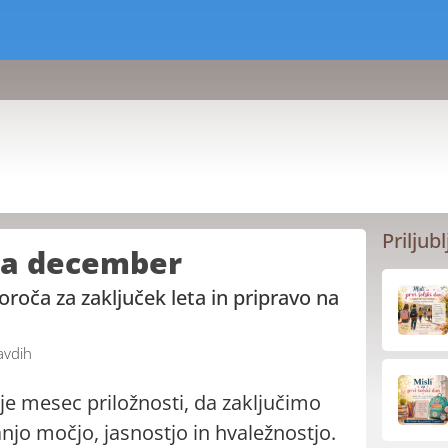
Priljubl
 za december
oroča za zaključek leta in pripravo na
avdih
e mesec priložnosti, da zaključimo
anjo močjo, jasnostjo in hvaležnostjo.