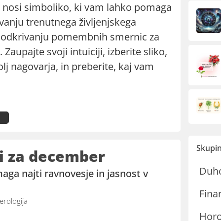
a nosi simboliko, ki vam lahko pomaga
vanju trenutnega življenjskega
 odkrivanju pomembnih smernic za
Zaupajte svoji intuiciji, izberite sliko,
olj nagovarja, in preberite, kaj vam
Skupin
i za december
Duh
ga najti ravnovesje in jasnost v
Fina
rologija
Hor