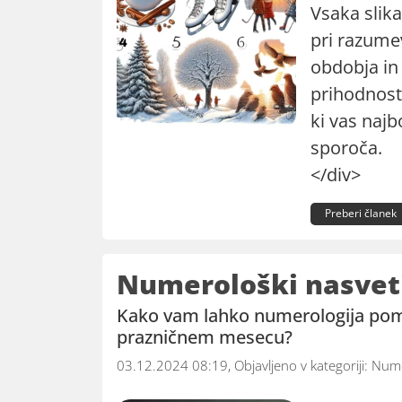
Vsaka slik
pri razume
obdobja in
prihodnost. 
ki vas najb
sporoča.
</div>
Preberi članek
Numerološki nasvet
Kako vam lahko numerologija poma
prazničnem mesecu?
03.12.2024 08:19, Objavljeno v kategoriji:
Nume