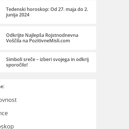
Tedenski horoskop: Od 27. maja do 2.
junija 2024
Odkrijte Najlepša Rojstnodnevna
Voščila na PozitivneMisli.com
Simboli sreče – izberi svojega in odkrij
sporočilo!
e:
ovnost
nce
oskop