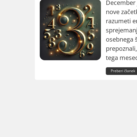
December j
nove zače
razumeti en
sprejemanj
osebnega š
prepoznali,
tega mesec
Preberi članek