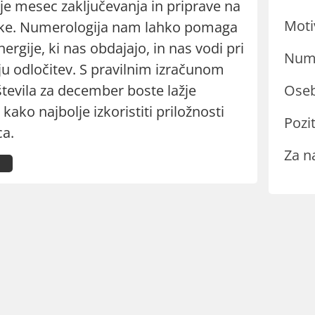
e mesec zaključevanja in priprave na
Moti
tke. Numerologija nam lahko pomaga
ergije, ki nas obdajajo, in nas vodi pri
Nume
u odločitev. S pravilnim izračunom
tevila za december boste lažje
Oseb
 kako najbolje izkoristiti priložnosti
Pozit
a.
Za n