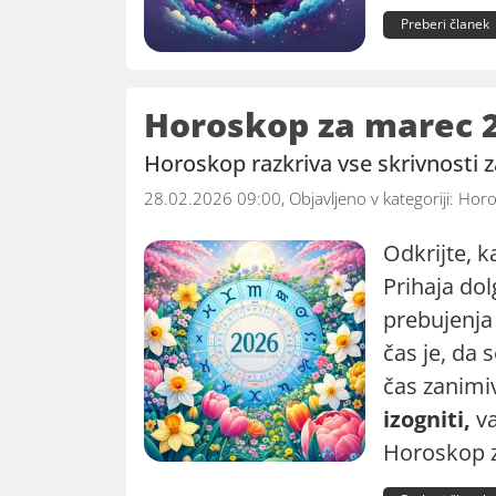
Preberi članek
Horoskop za marec 
Horoskop razkriva vse skrivnosti 
28.02.2026 09:00, Objavljeno v kategoriji:
Horo
Odkrijte, k
Prihaja do
prebujenja 
čas je, da s
čas zanimi
izogniti,
va
Horoskop 