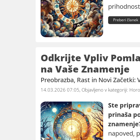
prihodnost
Preberi članek
Odkrijte Vpliv Pom
na Vaše Znamenje
Preobrazba, Rast in Novi Začetki:
14.03.2026 07:05, Objavljeno v kategoriji:
Horo
Ste priprav
prinaša p
znamenje
napoved, p