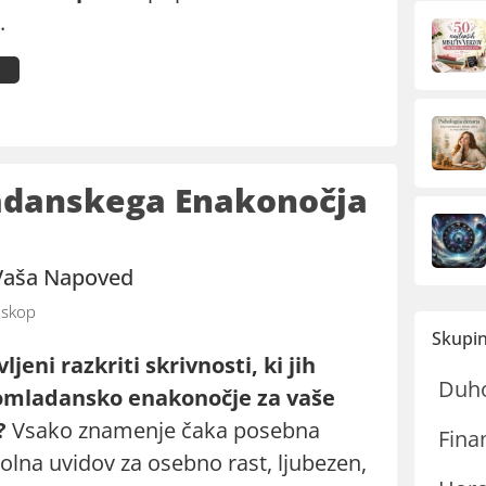
.
ladanskega Enakonočja
 Vaša Napoved
skop
Skupin
ljeni razkriti skrivnosti, ki jih
Duh
omladansko enakonočje za vaše
?
Vsako znamenje čaka posebna
Fina
olna uvidov za osebno rast, ljubezen,