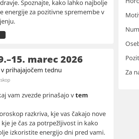
Hor
zdravje. Spoznajte, kako lahko najbolje
 te energije za pozitivne spremembe v
Moti
jenju.
Nume
Oseb
9.–15. marec 2026
Pozit
o v prihajajočem tednu
Za n
skop
kaj vam zvezde prinašajo v
tem
oroskop razkriva, kje vas čakajo nove
, kje je čas za potrpežljivost in kako
lje izkoristite energijo dni pred vami.