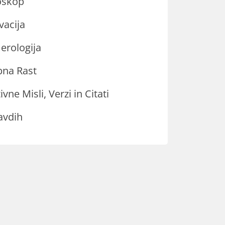
oskop
vacija
rologija
na Rast
ivne Misli, Verzi in Citati
avdih