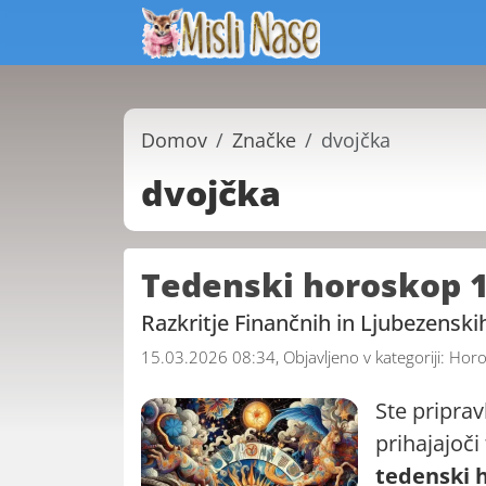
Domov
Značke
dvojčka
dvojčka
Tedenski horoskop 1
Razkritje Finančnih in Ljubezensk
15.03.2026 08:34, Objavljeno v kategoriji:
Horo
Ste priprav
prihajajoči
tedenski 