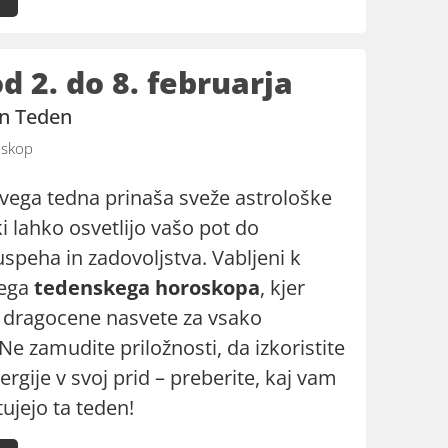
 2. do 8. februarja
en Teden
skop
vega tedna prinaša sveže astrološke
i lahko osvetlijo vašo pot do
speha in zadovoljstva. Vabljeni k
šega
tedenskega horoskopa
, kjer
i dragocene nasvete za vsako
e zamudite priložnosti, da izkoristite
rgije v svoj prid – preberite, kaj vam
ujejo ta teden!