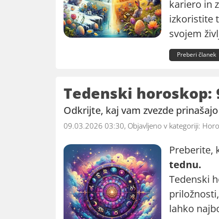
kariero in 
izkoristite
svojem živl
Preberi članek
Tedenski horoskop: 
Odkrijte, kaj vam zvezde prinašaj
09.03.2026 03:30, Objavljeno v kategoriji:
Horo
Preberite, 
tednu.
Tedenski h
priložnosti
lahko najbo