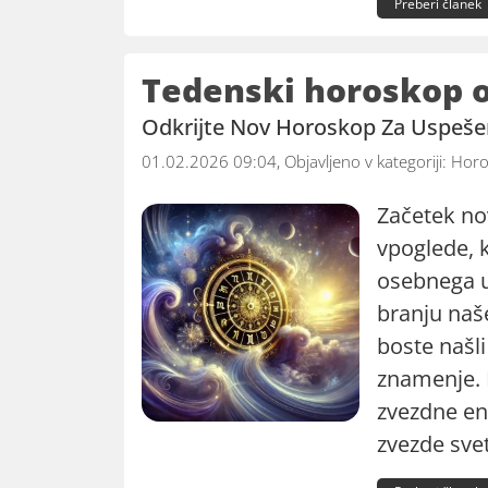
Preberi članek
Tedenski horoskop od
Odkrijte Nov Horoskop Za Uspeš
01.02.2026 09:04, Objavljeno v kategoriji:
Horo
Začetek no
vpoglede, k
osebnega u
branju na
boste našl
znamenje. N
zvezdne ene
zvezde svet