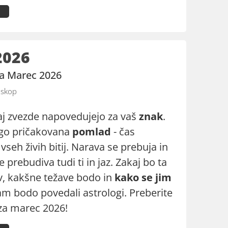
2026
za Marec 2026
skop
aj zvezde napovedujejo za vaš
znak
.
lgo pričakovana
pomlad
- čas
vseh živih bitij. Narava se prebuja in
e prebudiva tudi ti in jaz. Zakaj bo ta
v, kakšne težave bodo in
kako se jim
m bodo povedali astrologi. Preberite
za marec 2026!