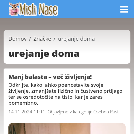
Domov
Značke
urejanje doma
urejanje doma
Manj balasta – več življenja!
Odkrijte, kako lahko poenostavite svoje
življenje, zmanjšate fizično in čustveno prtljago
ter se osredotočite na tisto, kar je zares
pomembno.
14.11.2024 11:11, Objavljeno v kategoriji:
Osebna Rast