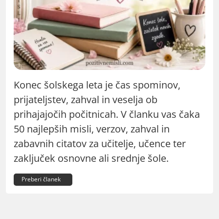
Konec šolskega leta je čas spominov,
prijateljstev, zahval in veselja ob
prihajajočih počitnicah. V članku vas čaka
50 najlepših misli, verzov, zahval in
zabavnih citatov za učitelje, učence ter
zaključek osnovne ali srednje šole.
Preberi članek