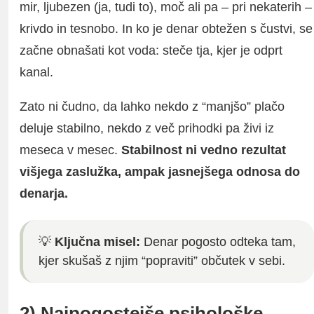
mir, ljubezen (ja, tudi to), moč ali pa – pri nekaterih –
krivdo in tesnobo. In ko je denar obtežen s čustvi, se
začne obnašati kot voda: steče tja, kjer je odprt
kanal.
Zato ni čudno, da lahko nekdo z “manjšo” plačo
deluje stabilno, nekdo z več prihodki pa živi iz
meseca v mesec.
Stabilnost ni vedno rezultat
višjega zaslužka, ampak jasnejšega odnosa do
denarja.
💡
Ključna misel:
Denar pogosto odteka tam,
kjer skušaš z njim “popraviti” občutek v sebi.
2) Najpogostejše psihološke