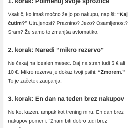
1. korak: Poimenuj svoje sprožilce
Vsakič, ko imaš močno željo po nakupu, napiši:
“Kaj
čutim?”
Utrujenost? Praznino? Jezo? Osamljenost?
Sram? Že samo to zmanjša avtomatiko.
2. korak: Naredi “mikro rezervo”
Ne čakaj na idealen mesec. Daj na stran tudi 5 € ali
10 €. Mikro rezerva je dokaz tvoji psihi:
“Zmorem.”
To je začetek zaupanja.
3. korak: En dan na teden brez nakupov
Ne kot kazen, ampak kot trening miru. En dan brez
nakupov pomeni: “Znam biti dobro tudi brez