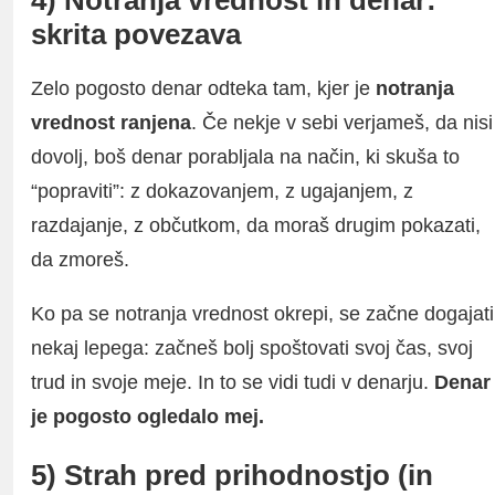
4) Notranja vrednost in denar:
skrita povezava
Zelo pogosto denar odteka tam, kjer je
notranja
vrednost ranjena
. Če nekje v sebi verjameš, da nisi
dovolj, boš denar porabljala na način, ki skuša to
“popraviti”: z dokazovanjem, z ugajanjem, z
razdajanje, z občutkom, da moraš drugim pokazati,
da zmoreš.
Ko pa se notranja vrednost okrepi, se začne dogajati
nekaj lepega: začneš bolj spoštovati svoj čas, svoj
trud in svoje meje. In to se vidi tudi v denarju.
Denar
je pogosto ogledalo mej.
5) Strah pred prihodnostjo (in