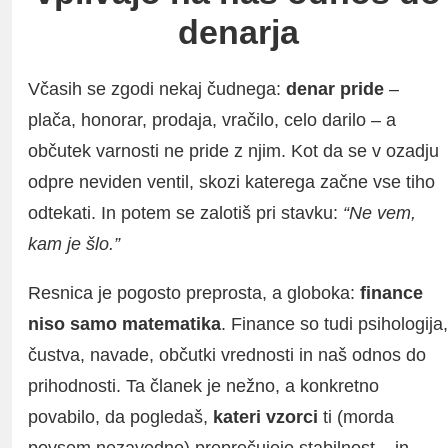
denarja
Včasih se zgodi nekaj čudnega:
denar pride
–
plača, honorar, prodaja, vračilo, celo darilo – a
občutek varnosti ne pride z njim. Kot da se v ozadju
odpre neviden ventil, skozi katerega začne vse tiho
odtekati. In potem se zalotiš pri stavku:
“Ne vem,
kam je šlo.”
Resnica je pogosto preprosta, a globoka:
finance
niso samo matematika
. Finance so tudi psihologija,
čustva, navade, občutki vrednosti in naš odnos do
prihodnosti. Ta članek je nežno, a konkretno
povabilo, da pogledaš,
kateri vzorci
ti (morda
povsem nezavedno) preprečujejo stabilnost – in