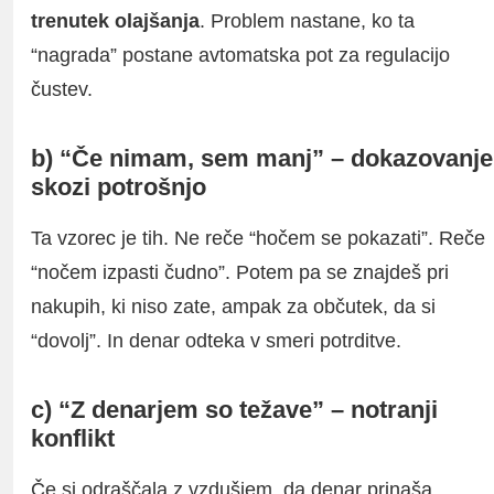
trenutek olajšanja
. Problem nastane, ko ta
“nagrada” postane avtomatska pot za regulacijo
čustev.
b) “Če nimam, sem manj” – dokazovanje
skozi potrošnjo
Ta vzorec je tih. Ne reče “hočem se pokazati”. Reče
“nočem izpasti čudno”. Potem pa se znajdeš pri
nakupih, ki niso zate, ampak za občutek, da si
“dovolj”. In denar odteka v smeri potrditve.
c) “Z denarjem so težave” – notranji
konflikt
Če si odraščala z vzdušjem, da denar prinaša