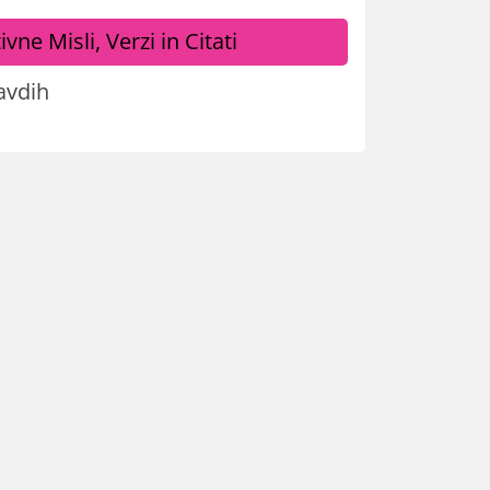
ivne Misli, Verzi in Citati
avdih