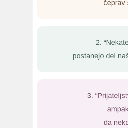
čeprav 
2. “Nekate
postanejo del na
3. “Prijatelj
ampak
da nekd