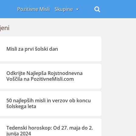
Pozitivne Misli
Skupine
jeni
Misli za prvi šolski dan
Odkrijte Najlepša Rojstnodnevna
Voščila na PozitivneMisli.com
50 najlepših misli in verzov ob koncu
šolskega leta
Tedenski horoskop: Od 27. maja do 2.
junija 2024