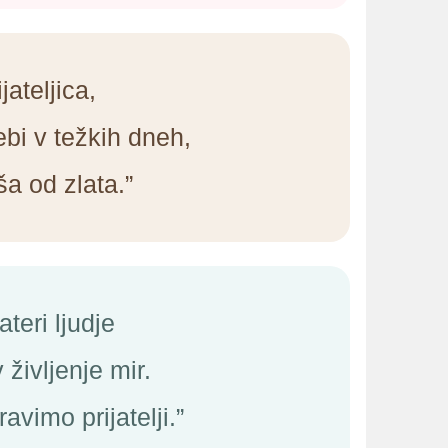
ijateljica,
ebi v težkih dneh,
ša od zlata.”
ateri ljudje
 življenje mir.
vimo prijatelji.”