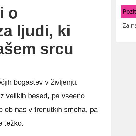
i o
Pozit
Za n
a ljudi, ki
našem srcu
čjih bogastev v življenju.
rez velikih besed, pa vseeno
jo ob nas v trenutkih smeha, pa
e težko.