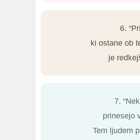
6. “Pr
ki ostane ob t
je redkej
7. “Nek
prinesejo v
Tem ljudem pra