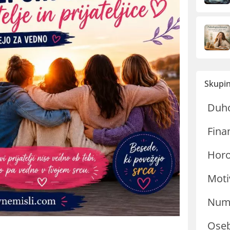
Skupin
Duh
Fina
Hor
Moti
Nume
Oseb