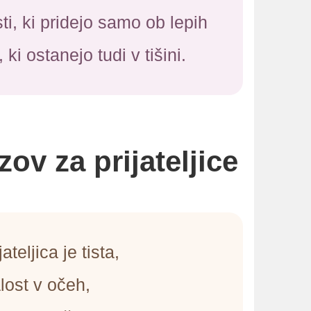
isti, ki pridejo samo ob lepih
 ki ostanejo tudi v tišini.
zov za prijateljice
ateljica je tista,
alost v očeh,