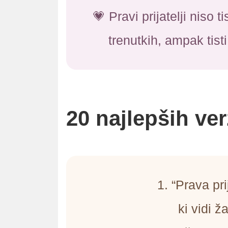
💗 Pravi prijatelji niso t
trenutkih, ampak tisti,
20 najlepših ver
1. “Prava prij
ki vidi ž