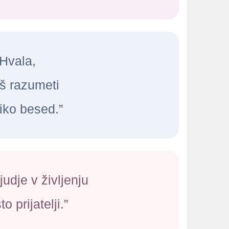
“Hvala,
š razumeti
iko besed.”
ljudje v življenju
o prijatelji.”