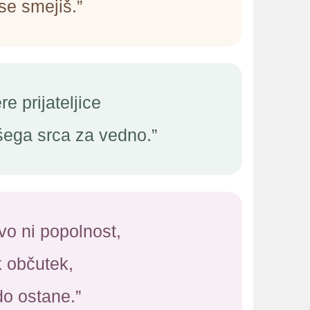
se smejiš.”
re prijateljice
šega srca za vedno.”
stvo ni popolnost,
 občutek,
o ostane.”