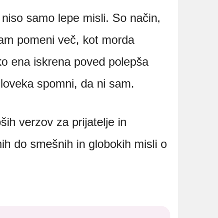
ice niso samo lepe misli. So način,
am pomeni več, kot morda
o ena iskrena poved polepša
 človeka spomni, da ni sam.
ših verzov za prijatelje in
čnih do smešnih in globokih misli o