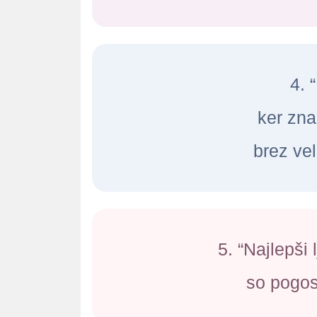
4. 
ker zna
brez vel
5. “Najlepši 
so pogost