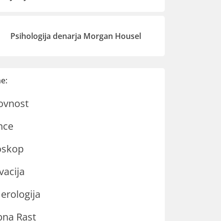
Psihologija denarja Morgan Housel
e:
ovnost
nce
oskop
vacija
rologija
na Rast