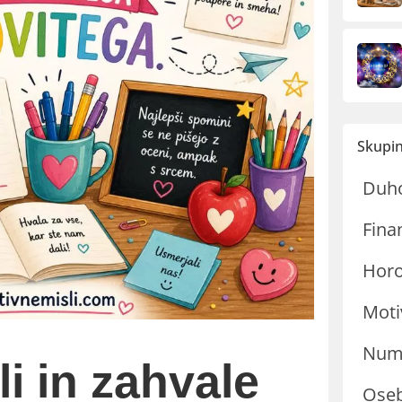
Skupin
Duh
Fina
Hor
Moti
Nume
i in zahvale
Oseb