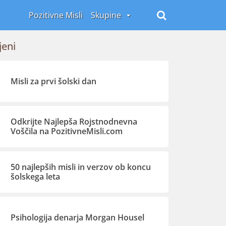
Pozitivne Misli
Skupine
jeni
Misli za prvi šolski dan
Odkrijte Najlepša Rojstnodnevna
Voščila na PozitivneMisli.com
50 najlepših misli in verzov ob koncu
šolskega leta
Psihologija denarja Morgan Housel