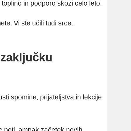
oplino in podporo skozi celo leto.
te. Vi ste učili tudi srce.
 zaključku
ti spomine, prijateljstva in lekcije
c poti, ampak začetek novih