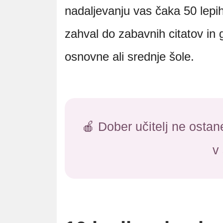
nadaljevanju vas čaka 50 lepih
zahval do zabavnih citatov in g
osnovne ali srednje šole.
🍎 Dober učitelj ne ost
v 