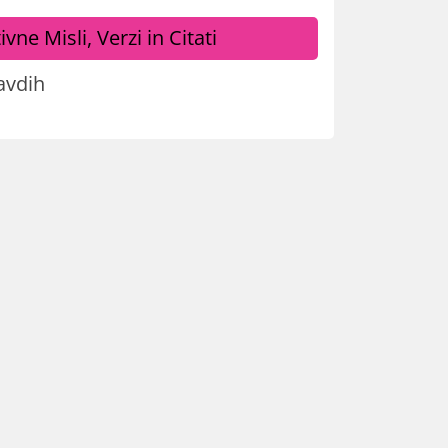
ivne Misli, Verzi in Citati
avdih