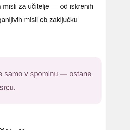
 misli za učitelje — od iskrenih
anljivih misli ob zaključku
ane samo v spominu — ostane
srcu.