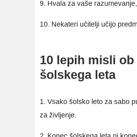
9. Hvala za vaše razumevanje, t
10. Nekateri učitelji učijo predme
10 lepih misli ob
šolskega leta
1. Vsako šolsko leto za sabo pus
za življenje.
2. Konec šolskega leta ni kone