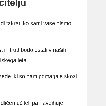
čitelju
tudi takrat, ko sami vase nismo
st in trud bodo ostali v naših
lskega leta.
sede, ki so nam pomagale skozi
dličen učitelj pa navdihuje