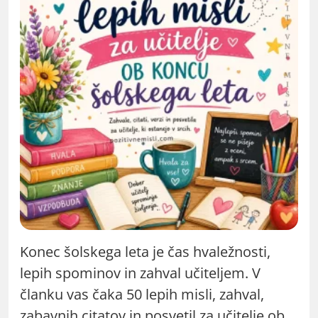
Konec šolskega leta je čas hvaležnosti,
lepih spominov in zahval učiteljem. V
članku vas čaka 50 lepih misli, zahval,
zabavnih citatov in posvetil za učitelje ob