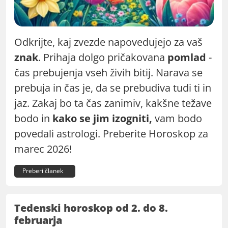
Odkrijte, kaj zvezde napovedujejo za vaš
znak
. Prihaja dolgo pričakovana
pomlad
-
čas prebujenja vseh živih bitij. Narava se
prebuja in čas je, da se prebudiva tudi ti in
jaz. Zakaj bo ta čas zanimiv, kakšne težave
bodo in
kako se jim izogniti,
vam bodo
povedali astrologi. Preberite Horoskop za
marec 2026!
Preberi članek
Tedenski horoskop od 2. do 8.
februarja