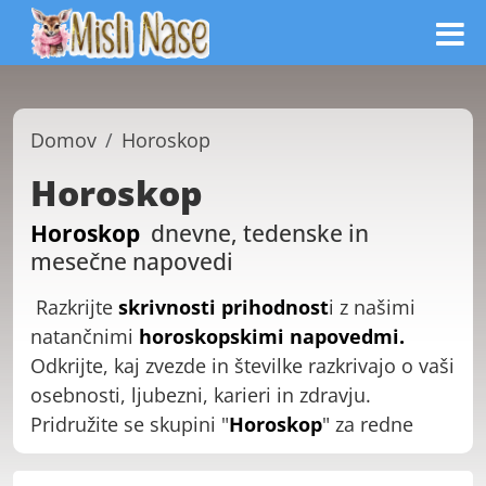
Domov
Horoskop
Horoskop
Horoskop
dnevne, tedenske in
mesečne napovedi
Razkrijte
skrivnosti prihodnost
i z našimi
natančnimi
horoskopskimi napovedmi
.
Odkrijte, kaj zvezde in številke razkrivajo o vaši
osebnosti, ljubezni, karieri in zdravju.
Pridružite se skupini "
Horoskop
" za redne
mesečne, tedenske in dnevne
astrološke
napovedi,
ki vam pomagajo usmerjati vaše