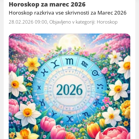
Horoskop za marec 2026
odločitve in izboljšati vaše življenje. Ne glede
Horoskop razkriva vse skrivnosti za Marec 2026
na to, ali iščete globlji vpogled v svoje življenje
28.02.2026 09:00, Objavljeno v kategoriji:
Horoskop
ali preprosto radovedni, kaj vam prinaša
prihodnost, je naša skupina vaš vodnik po
zvezdnih poteh.