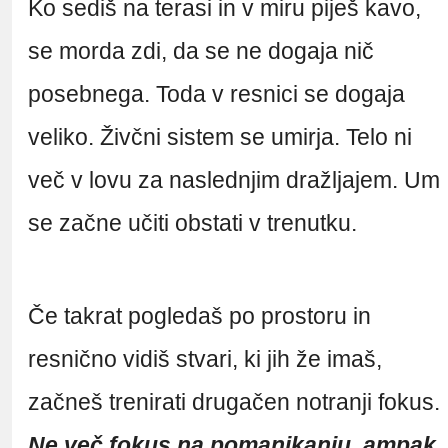
Ko sediš na terasi in v miru piješ kavo,
se morda zdi, da se ne dogaja nič
posebnega. Toda v resnici se dogaja
veliko. Živčni sistem se umirja. Telo ni
več v lovu za naslednjim dražljajem. Um
se začne učiti obstati v trenutku.
Če takrat pogledaš po prostoru in
resnično vidiš stvari, ki jih že imaš,
začneš trenirati drugačen notranji fokus.
Ne več fokus na pomanjkanju, ampak