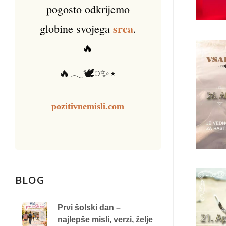
pogosto odkrijemo
srca
globine svojega
.
🔥
🔥𓂃🕊️𓏸✨⋆
pozitivnemisli.com
BLOG
Prvi šolski dan –
najlepše misli, verzi, želje