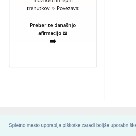
možnosti in lepih
trenutkov. ✨ Povezava:
Preberite današnjo
afirmacijo 📖
➡️
COPYRIGHT © 2013 - 2026 BY
SKINBASE
Spletno mesto uporablja piškotke zaradi boljše uporabniške 