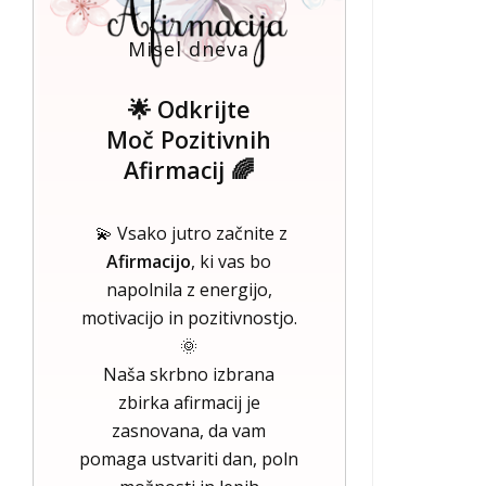
Misel dneva
🌟 Odkrijte
Moč Pozitivnih
Afirmacij 🌈
💫 Vsako jutro začnite z
Afirmacijo
, ki vas bo
napolnila z energijo,
motivacijo in pozitivnostjo.
🌞
Naša skrbno izbrana
zbirka afirmacij je
zasnovana, da vam
pomaga ustvariti dan, poln