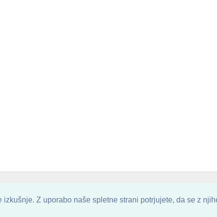
. ALL ARTWORK ARE UPLOADED AND COPYRIGHTED TO ITS AUTHOR.
POZITIVN
izkušnje. Z uporabo naše spletne strani potrjujete, da se z nji