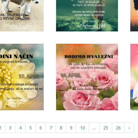
2
3
4
5
6
7
8
9
10
...
25
26
›