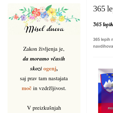
365 le
365 lepih
365 lepih 
navdihoval
Zakon življenja je,
da moramo včasih
ogenj
,
skozi
saj prav tam nastajata
moč
in vzdržljivost.
V preizkušnjah