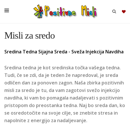
Misli za sredo
BRSKAJ
Sredina Tedna Sijajna Sreda - Sveža Injekcija Navdiha
SKUPINE
MISLI
Sredina tedna je kot sredinska točka vašega tedna.
KOMPLETI
Tudi, če se zdi, da je teden že napredoval, je sreda
odličen dan za ponoven zagon. Naša zbirka pozitivnih
misli za sredo je tu, da vam zagotovi svežo injekcijo
navdiha, ki vam bo pomagala nadaljevati s pozitivnim
pristopom do preostanka tedna. Naj bo sreda dan, ko
se osredotočite na svoje cilje, se znebite stresa in
napolnite z energijo za nadaljevanje.