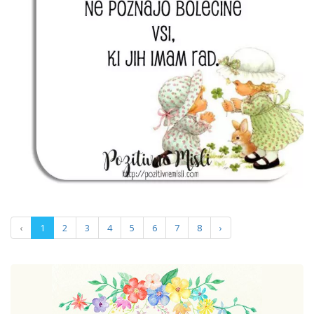
‹
1
2
3
4
5
6
7
8
›