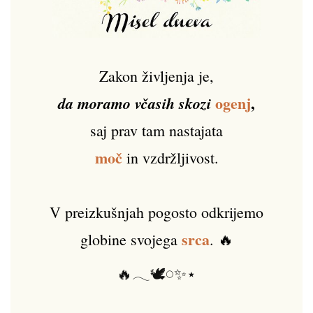
Zakon življenja je,
ogenj
,
da moramo včasih skozi
saj prav tam nastajata
moč
in vzdržljivost.
V preizkušnjah pogosto odkrijemo
srca
globine svojega
. 🔥
🔥𓂃🕊️𓏸✨⋆