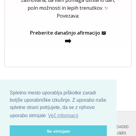
zasnovana, da vam pomaga ustvariti dan,
poln možnosti in lepih trenutkov. ✨
Povezava:
Preberite današnjo afirmacijo 📖
➡️
Spletno mesto uporablja piškotke zaradi
boljše uporabniške izkušnje. Z uporabo naše
spletne strani potrjujete, da se z njihovo
uporabo strinjate
Več informacij
COPYRIGHT © 2013 - 2026 BY
SKINBASE
. ALL ARTWORK ARE UPLOADED
Se strinjam
AND COPYRIGHTED TO ITS AUTHOR.
POZITIVNE MISLI : 122 USERS