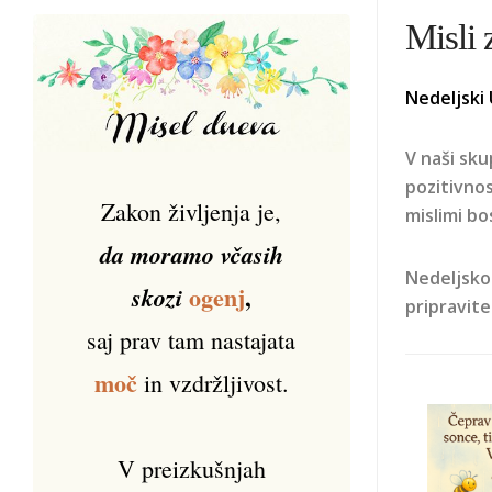
Misli 
Nedeljski 
V naši sku
pozitivnos
Zakon življenja je,
mislimi bo
da moramo včasih
Nedeljsko
ogenj
,
skozi
pripravite
saj prav tam nastajata
moč
in vzdržljivost.
V preizkušnjah