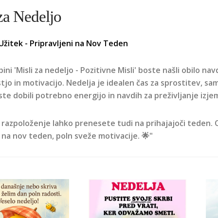
za Nedeljo
Užitek - Pripravljeni na Nov Teden
pini 'Misli za nedeljo - Pozitivne Misli' boste našli obilo na
tjo in motivacijo. Nedelja je idealen čas za sprostitev, sa
ste dobili potrebno energijo in navdih za preživljanje izje
 razpoloženje lahko prenesete tudi na prihajajoči teden. 
 na nov teden, poln sveže motivacije. 🌟"