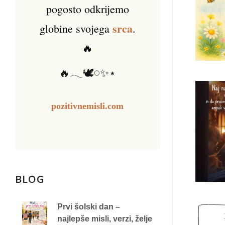
pogosto odkrijemo
srca
globine svojega
.
🔥
🔥𓂃🕊️𓏸✨⋆
pozitivnemisli.com
BLOG
Prvi šolski dan –
najlepše misli, verzi, želje