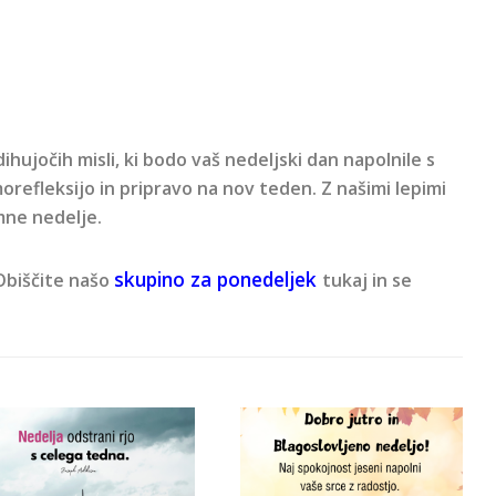
vdihujočih misli, ki bodo vaš nedeljski dan napolnile s
morefleksijo in pripravo na nov teden. Z našimi lepimi
mne nedelje.
skupino za ponedeljek
Obiščite našo
tukaj in se