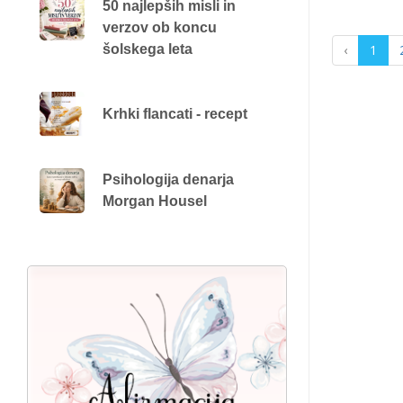
50 najlepših misli in
verzov ob koncu
šolskega leta
‹
1
Krhki flancati - recept
Psihologija denarja
Morgan Housel