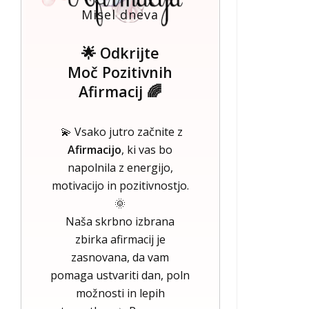
Misel dneva
🌟 Odkrijte
Moč Pozitivnih
Afirmacij 🌈
💫 Vsako jutro začnite z
Afirmacijo
, ki vas bo
napolnila z energijo,
motivacijo in pozitivnostjo.
🌞
Naša skrbno izbrana
zbirka afirmacij je
zasnovana, da vam
pomaga ustvariti dan, poln
možnosti in lepih