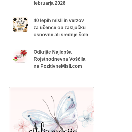
februarja 2026
40 lepih misli in verzov
za učence ob zaključku
osnovne ali srednje šole
Odkrijte Najlepša
Rojstnodnevna Voščila
na PozitivneMisli.com