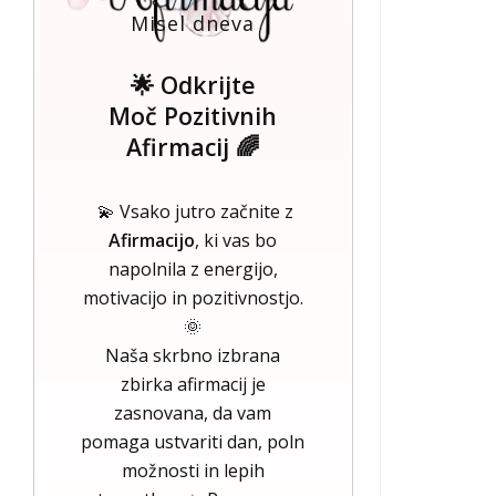
Misel dneva
🌟 Odkrijte
Moč Pozitivnih
Afirmacij 🌈
💫 Vsako jutro začnite z
Afirmacijo
, ki vas bo
napolnila z energijo,
motivacijo in pozitivnostjo.
🌞
Naša skrbno izbrana
zbirka afirmacij je
zasnovana, da vam
pomaga ustvariti dan, poln
možnosti in lepih