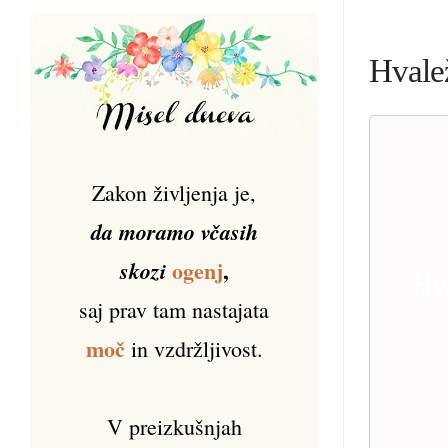
Hvalež
Zakon življenja je,
da moramo včasih
ogenj
,
skozi
Hv
saj prav tam nastajata
moč
in vzdržljivost.
V preizkušnjah