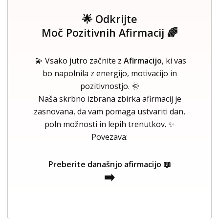
🌟 Odkrijte
Moč Pozitivnih Afirmacij 🌈
💫 Vsako jutro začnite z
Afirmacijo
, ki vas
bo napolnila z energijo, motivacijo in
pozitivnostjo. 🌞
Naša skrbno izbrana zbirka afirmacij je
zasnovana, da vam pomaga ustvariti dan,
poln možnosti in lepih trenutkov. ✨
Povezava:
Preberite današnjo afirmacijo 📖
➡️