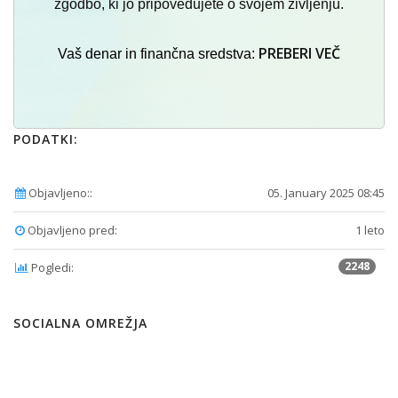
zgodbo, ki jo pripovedujete o svojem življenju.
PREBERI VEČ
Vaš denar in finančna sredstva:
PODATKI:
Objavljeno::
05. January 2025 08:45
Objavljeno pred:
1 leto
2248
Pogledi:
SOCIALNA OMREŽJA