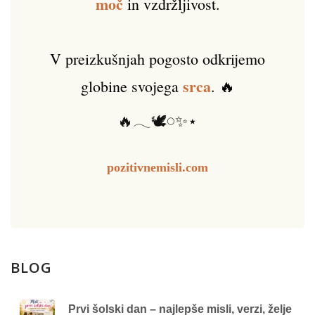
moč
in vzdržljivost.
V preizkušnjah pogosto odkrijemo
srca
globine svojega
. 🔥
🔥𓂃🕊️𓏸✨⋆
pozitivnemisli.com
BLOG
Prvi šolski dan – najlepše misli, verzi, želje