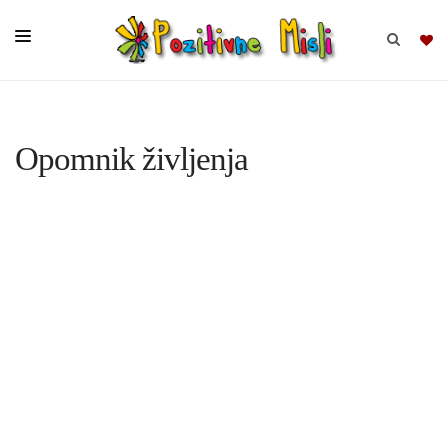
BRSKAJ
Opomnik življenja
SKUPINE
MISLI
KOMPLETI