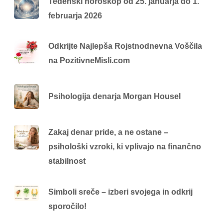
Tedenski horoskop od 25. januarja do 1.
februarja 2026
Odkrijte Najlepša Rojstnodnevna Voščila
na PozitivneMisli.com
Psihologija denarja Morgan Housel
Zakaj denar pride, a ne ostane –
psihološki vzroki, ki vplivajo na finančno
stabilnost
Simboli sreče – izberi svojega in odkrij
sporočilo!