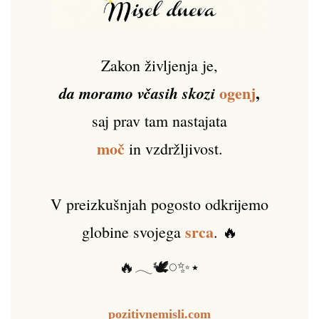
Zakon življenja je,
ogenj
,
da moramo včasih skozi
saj prav tam nastajata
moč
in vzdržljivost.
V preizkušnjah pogosto odkrijemo
srca
globine svojega
. 🔥
🔥𓂃🕊️𓏸✨⋆
pozitivnemisli.com