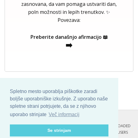
zasnovana, da vam pomaga ustvariti dan,
poln možnosti in lepih trenutkov. ✨
Povezava:
Preberite današnjo afirmacijo 📖
➡️
Spletno mesto uporablja piškotke zaradi
boljše uporabniške izkušnje. Z uporabo naše
spletne strani potrjujete, da se z njihovo
uporabo strinjate
Več informacij
COPYRIGHT © 2013 - 2026 BY
SKINBASE
. ALL ARTWORK ARE UPLOADED
Se strinjam
AND COPYRIGHTED TO ITS AUTHOR.
POZITIVNE MISLI : 139 USERS