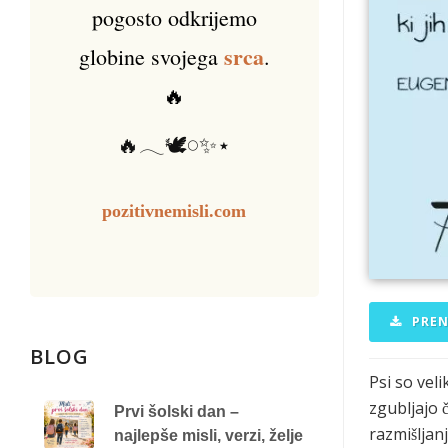
pogosto odkrijemo
srca
globine svojega
.
🔥
🔥𓂃🕊️𓏸✨⋆
pozitivnemisli.com
PREN
BLOG
Psi so vel
zgubljajo c
Prvi šolski dan –
razmišljan
najlepše misli, verzi, želje