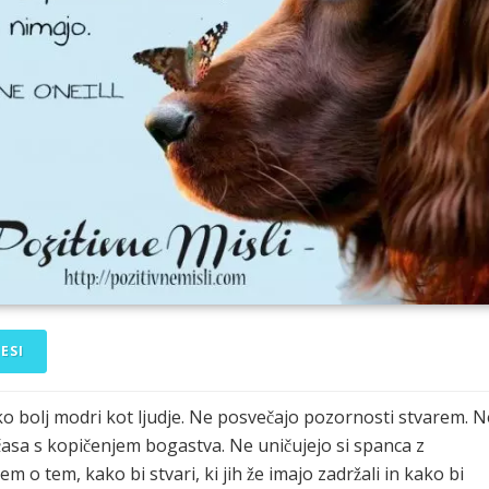
ESI
iko bolj modri kot ljudje. Ne posvečajo pozornosti stvarem. N
̌asa s kopičenjem bogastva. Ne uničujejo si spanca z
jem o tem, kako bi stvari, ki jih že imajo zadržali in kako bi