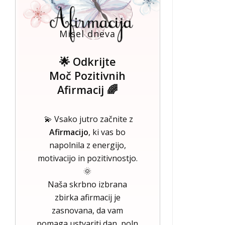
Misel dneva
🌟 Odkrijte
Moč Pozitivnih
Afirmacij 🌈
💫 Vsako jutro začnite z
Afirmacijo
, ki vas bo
napolnila z energijo,
motivacijo in pozitivnostjo.
🌞
Naša skrbno izbrana
zbirka afirmacij je
zasnovana, da vam
pomaga ustvariti dan, poln