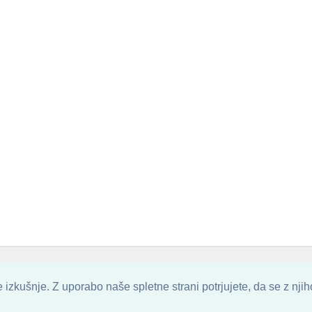
. ALL ARTWORK ARE UPLOADED AND COPYRIGHTED TO ITS AUTHOR.
POZITIVN
izkušnje. Z uporabo naše spletne strani potrjujete, da se z nji