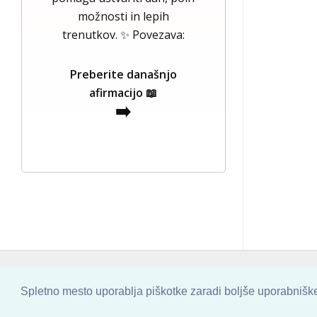
možnosti in lepih
trenutkov. ✨ Povezava:
Preberite današnjo
afirmacijo 📖
➡️
COPYRIGHT © 2013 - 2026 BY
SKINBASE
Spletno mesto uporablja piškotke zaradi boljše uporabniške 