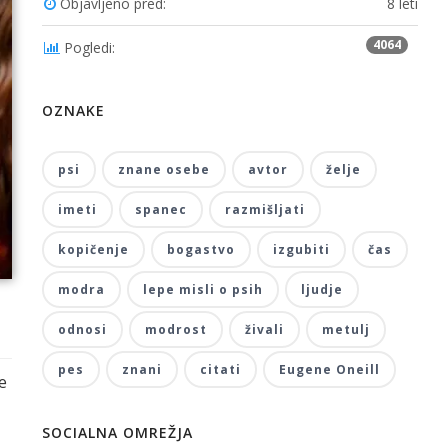
Objavljeno pred:
8 leti
4064
Pogledi:
OZNAKE
psi
znane osebe
avtor
želje
imeti
spanec
razmišljati
kopičenje
bogastvo
izgubiti
čas
modra
lepe misli o psih
ljudje
odnosi
modrost
živali
metulj
pes
znani
citati
Eugene Oneill
e
SOCIALNA OMREŽJA