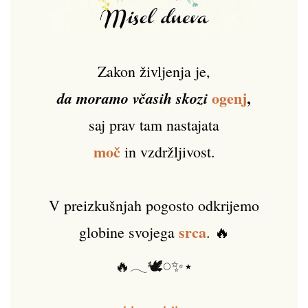
Zakon življenja je,
ogenj
,
da moramo včasih skozi
saj prav tam nastajata
moč
in vzdržljivost.
V preizkušnjah pogosto odkrijemo
srca
globine svojega
. 🔥
🔥𓂃🕊️𓏸✨⋆