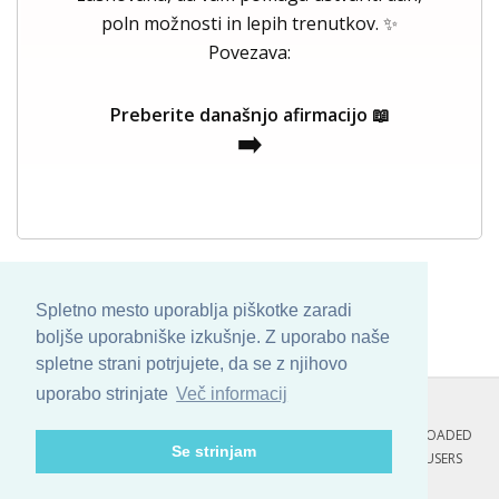
poln možnosti in lepih trenutkov. ✨
Povezava:
Preberite današnjo afirmacijo 📖
➡️
Spletno mesto uporablja piškotke zaradi
boljše uporabniške izkušnje. Z uporabo naše
spletne strani potrjujete, da se z njihovo
uporabo strinjate
Več informacij
COPYRIGHT © 2013 - 2026 BY
SKINBASE
. ALL ARTWORK ARE UPLOADED
Se strinjam
AND COPYRIGHTED TO ITS AUTHOR.
POZITIVNE MISLI : 175 USERS
ONLINE RIGHT NOW.