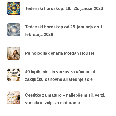
Tedenski horoskop: 19.–25. januar 2026
Tedenski horoskop od 25. januarja do 1.
februarja 2026
Psihologija denarja Morgan Housel
40 lepih misli in verzov za učence ob
zaključku osnovne ali srednje šole
Čestitke za maturo – najlepše misli, verzi,
voščila in želje za maturante