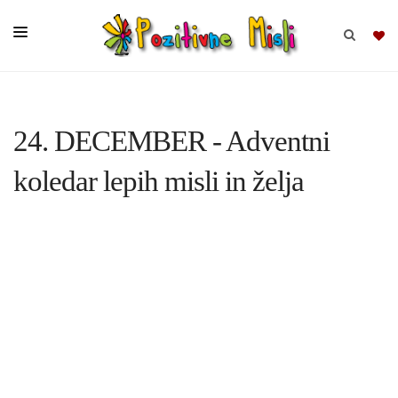
BRSKAJ
24. DECEMBER - Adventni
SKUPINE
koledar lepih misli in želja
MISLI
KOMPLETI