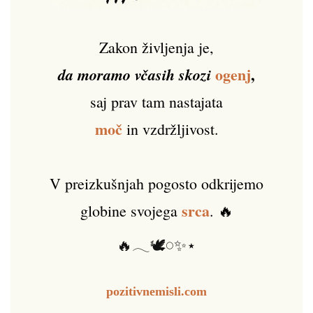
Zakon življenja je,
ogenj
,
da moramo včasih skozi
saj prav tam nastajata
moč
in vzdržljivost.
V preizkušnjah pogosto odkrijemo
srca
globine svojega
. 🔥
🔥𓂃🕊️𓏸✨⋆
pozitivnemisli.com