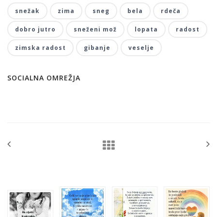
snežak
zima
sneg
bela
rdeča
dobro jutro
sneženi mož
lopata
radost
zimska radost
gibanje
veselje
SOCIALNA OMREŽJA