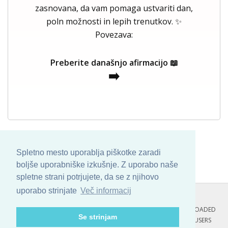
zasnovana, da vam pomaga ustvariti dan,
poln možnosti in lepih trenutkov. ✨
Povezava:
Preberite današnjo afirmacijo 📖
➡️
Spletno mesto uporablja piškotke zaradi
boljše uporabniške izkušnje. Z uporabo naše
spletne strani potrjujete, da se z njihovo
uporabo strinjate
Več informacij
COPYRIGHT © 2013 - 2026 BY
SKINBASE
. ALL ARTWORK ARE UPLOADED
Se strinjam
AND COPYRIGHTED TO ITS AUTHOR.
POZITIVNE MISLI : 115 USERS