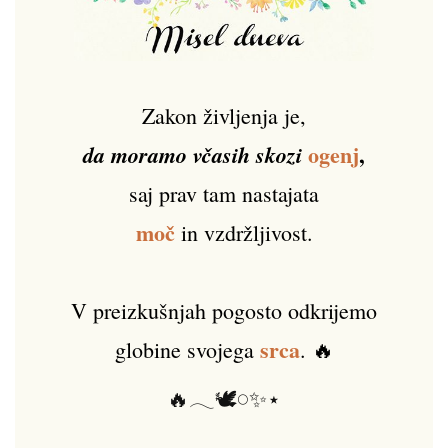
Zakon življenja je,
ogenj
,
da moramo včasih skozi
saj prav tam nastajata
moč
in vzdržljivost.
V preizkušnjah pogosto odkrijemo
srca
globine svojega
. 🔥
🔥𓂃🕊️𓏸✨⋆