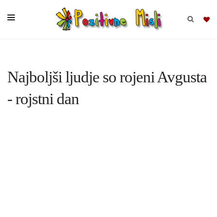
BRSKAJ
Najboljši ljudje so rojeni Avgusta
SKUPINE
- rojstni dan
MISLI
KOMPLETI