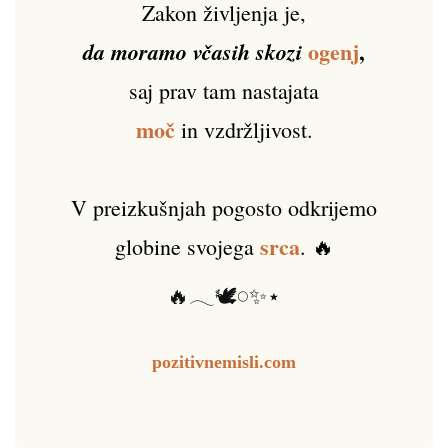
Zakon življenja je,
ogenj
,
da moramo včasih skozi
saj prav tam nastajata
moč
in vzdržljivost.
V preizkušnjah pogosto odkrijemo
srca
globine svojega
. 🔥
🔥𓂃🕊️𓏸✨⋆
pozitivnemisli.com