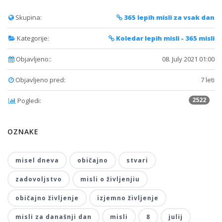
Skupina:
365 lepih misli za vsak dan
Kategorije:
Koledar lepih misli - 365 misli
Objavljeno::
08. July 2021 01:00
Objavljeno pred:
7 leti
2522
Pogledi:
OZNAKE
misel dneva
običajno
stvari
zadovoljstvo
misli o življenjiu
običajno življenje
izjemno življenje
misli za današnji dan
misli
8
julij