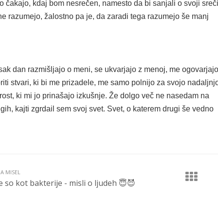
 čakajo, kdaj bom nesrečen, namesto da bi sanjali o svoji sreči
ne razumejo, žalostno pa je, da zaradi tega razumejo še manj
vsak dan razmišljajo o meni, se ukvarjajo z menoj, me ogovarjajo
riti stvari, ki bi me prizadele, me samo polnijo za svojo nadaljnj
rost, ki mi jo prinašajo izkušnje. Že dolgo več ne nasedam na
gih, kajti zgrdail sem svoj svet. Svet, o katerem drugi še vedno
JA MISEL
e so kot bakterije - misli o ljudeh 😇😈