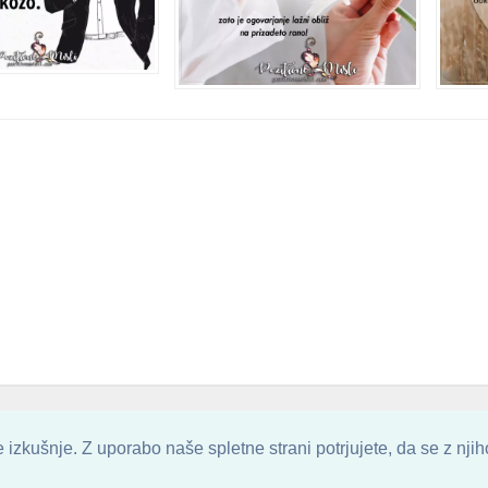
. ALL ARTWORK ARE UPLOADED AND COPYRIGHTED TO ITS AUTHOR.
POZITIVN
izkušnje. Z uporabo naše spletne strani potrjujete, da se z nji