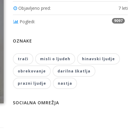
Objavljeno pred:
7 leti
9097
Pogledi:
OZNAKE
trači
misli o ljudeh
hinavski ljudje
obrekovanje
darilna škatlja
prazni ljudje
nastja
SOCIALNA OMREŽJA