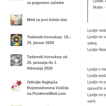
Ljudje, 
za pogumen začetek
škatla 
Misli za prvi šolski dan
Ljudje ved
Ljudje so s
Tedenski horoskop: 19.–
25. januar 2026
seboj.
Ljudje štej
Tedenski horoskop od
25. januarja do 1.
februarja 2026
Ljudje v me
Ljudje podz
Ljudje mi pr
Odkrijte Najlepša
Rojstnodnevna Voščila
opravičili s
na PozitivneMisli.com
Ljudje mi p
sami.