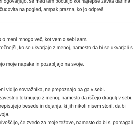
ki ogovarjajo, se med tem počutijo kot najlepše zavita darilna
- čudovita na pogled, ampak prazna, ko jo odpreš.
o o meni mnogo več, kot vem o sebi sam.
rečnejši, ko se ukvarjajo z menoj, namesto da bi se ukvarjali s
ejo moje napake in pozabljajo na svoje.
ni vidijo sovražnika, ne prepoznajo pa ga v sebi.
avestno tekmujejo z menoj, namesto da iščejo dragulj v sebi.
episujejo besede in dejanja, ki jih nikoli nisem storil, da bi
voja.
rivoščijo, če zvedo za moje težave, namesto da bi si pomagali