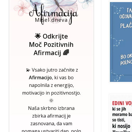
Misel dneva
🌟 Odkrijte
Moč Pozitivnih
Afirmacij 🌈
💫 Vsako jutro začnite z
Afirmacijo
, ki vas bo
napolnila z energijo,
motivacijo in pozitivnostjo.
🌞
Naša skrbno izbrana
zbirka afirmacij je
zasnovana, da vam
pomaga ustvariti dan, poln