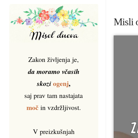
Misli 
Zakon življenja je,
da moramo včasih
ogenj
,
skozi
saj prav tam nastajata
moč
in vzdržljivost.
V preizkušnjah