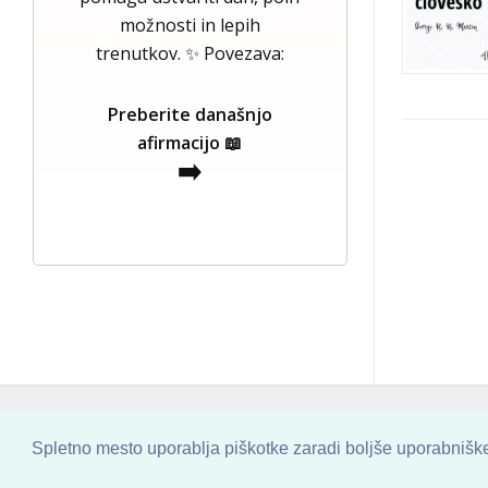
možnosti in lepih
trenutkov. ✨ Povezava:
Preberite današnjo
afirmacijo 📖
➡️
COPYRIGHT © 2013 - 2026 BY
SKINBASE
Spletno mesto uporablja piškotke zaradi boljše uporabniške 