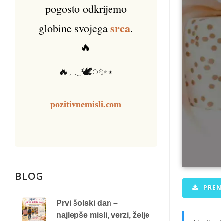
pogosto odkrijemo
srca
globine svojega
.
🔥
🔥𓂃🕊️𓏸✨⋆
pozitivnemisli.com
BLOG
PREN
Prvi šolski dan –
najlepše misli, verzi, želje