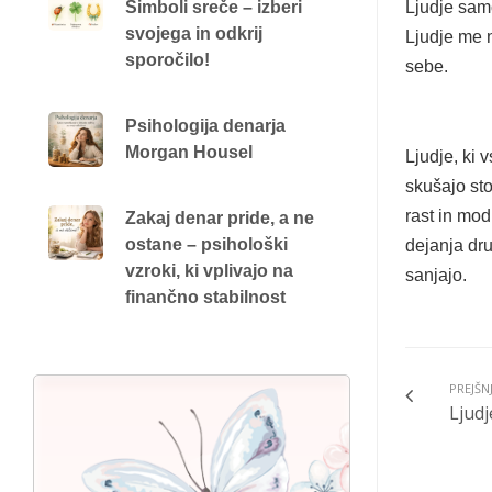
Ljudje samo
Simboli sreče – izberi
svojega in odkrij
Ljudje me 
sporočilo!
sebe.
Psihologija denarja
Morgan Housel
Ljudje, ki 
skušajo sto
rast in mod
Zakaj denar pride, a ne
ostane – psihološki
dejanja dru
vzroki, ki vplivajo na
sanjajo.
finančno stabilnost
PREJŠN
Ljudj