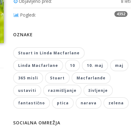
Objavljeno pred:
8 leti
4352
Pogledi:
OZNAKE
Stuart in Linda Macfarlane
Linda Macfarlane
10
10. maj
maj
365 misli
Stuart
Macfarlande
ustaviti
razmišljanje
življenje
fantastično
ptica
narava
zelena
SOCIALNA OMREŽJA