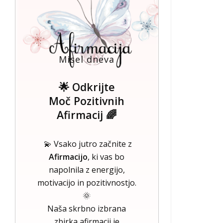
Misel dneva
🌟 Odkrijte
Moč Pozitivnih
Afirmacij 🌈
💫 Vsako jutro začnite z
Afirmacijo
, ki vas bo
napolnila z energijo,
motivacijo in pozitivnostjo.
🌞
Naša skrbno izbrana
zbirka afirmacij je