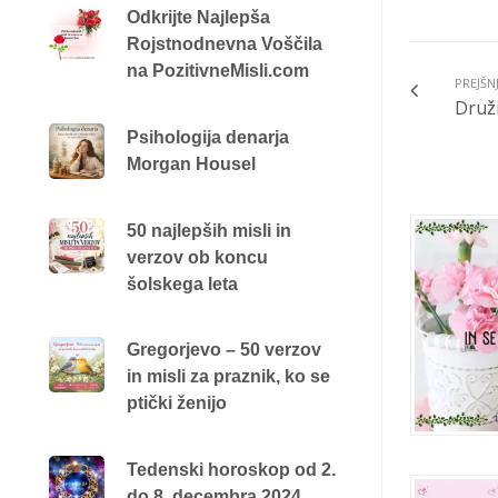
Odkrijte Najlepša
Rojstnodnevna Voščila
na PozitivneMisli.com
PREJŠN
Druž
Psihologija denarja
Morgan Housel
50 najlepših misli in
verzov ob koncu
šolskega leta
Gregorjevo – 50 verzov
in misli za praznik, ko se
ptički ženijo
Tedenski horoskop od 2.
do 8. decembra 2024