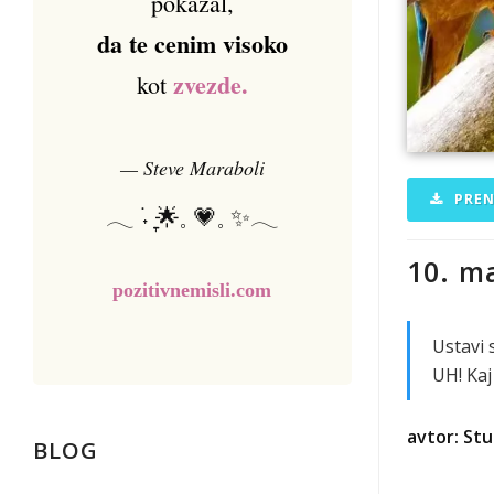
pokazal,
da te cenim visoko
zvezde.
kot
— Steve Maraboli
PREN
𓂃 ࣪˖ ִֶָ🌟𓈒 💗𓈒 ✨𓂃
10. m
pozitivnemisli.com
Ustavi 
UH! Kaj
avtor: Stu
BLOG