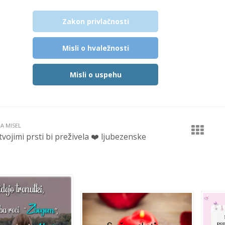
Zakon privlačnosti
Misli o hvaležnosti
Misli o uspehu
JA MISEL
vojimi prsti bi preživela ❤️️ ljubezenske