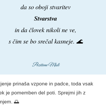
da so oboji stvaritev
Stvarstva
in da človek nikoli ne ve,
s čim se bo srečal kasneje. 🌊
Pozitivne Misli
ljenje prinaša vzpone in padce, toda vsak
ek je pomemben del poti. Sprejmi jih z
njem. 🌅