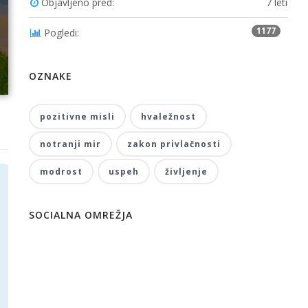
Objavljeno pred:
7 leti
1177
Pogledi:
OZNAKE
pozitivne misli
hvaležnost
notranji mir
zakon privlačnosti
modrost
uspeh
življenje
SOCIALNA OMREŽJA