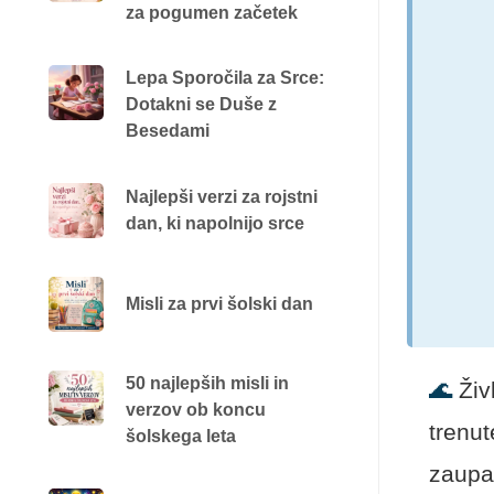
za pogumen začetek
Lepa Sporočila za Srce:
Dotakni se Duše z
Besedami
Najlepši verzi za rojstni
dan, ki napolnijo srce
Misli za prvi šolski dan
50 najlepših misli in
🌊
Živ
verzov ob koncu
trenut
šolskega leta
zaupa