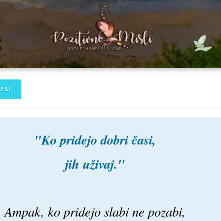
ESI
"Ko pridejo dobri časi,
jih uživaj."
Ampak, ko pridejo slabi ne pozabi,