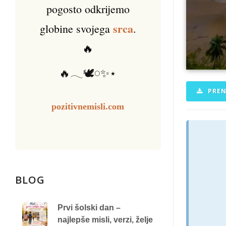
pogosto odkrijemo
srca
globine svojega
.
🔥
🔥𓂃🕊️𓏸✨⋆
PREN
pozitivnemisli.com
BLOG
Prvi šolski dan –
najlepše misli, verzi, želje