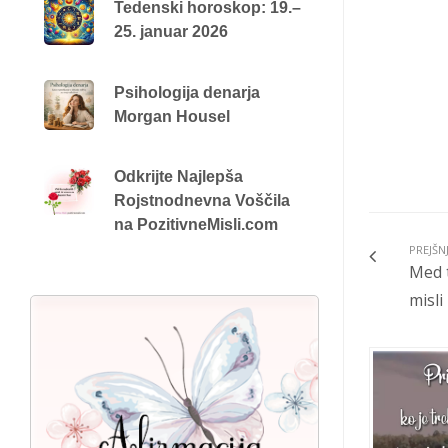
Tedenski horoskop: 19.–
25. januar 2026
Psihologija denarja
Morgan Housel
Odkrijte Najlepša
Rojstnodnevna Voščila
na PozitivneMisli.com
PREJŠN
Med t
misli