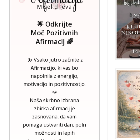
Misel dneva
🌟 Odkrijte
Moč Pozitivnih
Afirmacij 🌈
💫 Vsako jutro začnite z
Afirmacijo
, ki vas bo
napolnila z energijo,
motivacijo in pozitivnostjo.
🌞
Naša skrbno izbrana
zbirka afirmacij je
zasnovana, da vam
pomaga ustvariti dan, poln
možnosti in lepih