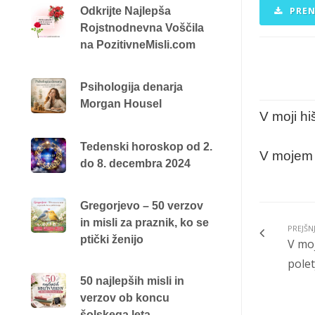
Odkrijte Najlepša
PREN
Rojstnodnevna Voščila
na PozitivneMisli.com
Psihologija denarja
Morgan Housel
V moji his
Tedenski horoskop od 2.
V mojem z
do 8. decembra 2024
Gregorjevo – 50 verzov
in misli za praznik, ko se
PREJŠN
ptički ženijo
V moj
polet
50 najlepših misli in
verzov ob koncu
šolskega leta