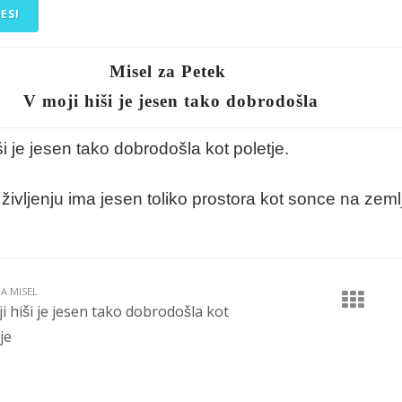
ESI
Misel za Petek
V moji hiši je jesen tako dobrodošla
̌i je jesen tako dobrodošla kot poletje.
̌ivljenju ima jesen toliko prostora kot sonce na zemlj
JA MISEL
i hiši je jesen tako dobrodošla kot
je