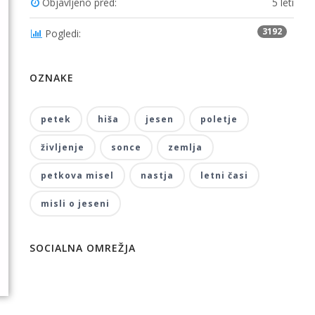
Objavljeno pred:
5 leti
3192
Pogledi:
OZNAKE
petek
hiša
jesen
poletje
življenje
sonce
zemlja
petkova misel
nastja
letni časi
misli o jeseni
SOCIALNA OMREŽJA