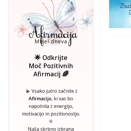
Misel dneva
🌟 Odkrijte
Moč Pozitivnih
Afirmacij 🌈
💫 Vsako jutro začnite z
Afirmacijo
, ki vas bo
napolnila z energijo,
motivacijo in pozitivnostjo.
🌞
Naša skrbno izbrana