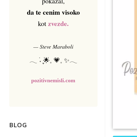
pokazal,
da te cenim visoko
zvezde.
kot
— Steve Maraboli
𓂃 ࣪˖ ִֶָ🌟𓈒 💗𓈒 ✨𓂃
pozitivnemisli.com
BLOG