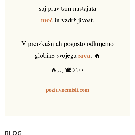
saj prav tam nastajata
moč
in vzdržljivost.
V preizkušnjah pogosto odkrijemo
srca
globine svojega
. 🔥
🔥𓂃🕊️𓏸✨⋆
pozitivnemisli.com
BLOG