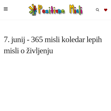
BRSKAJ
7. junij - 365 misli koledar lepih
SKUPINE
misli o življenju
MISLI
KOMPLETI