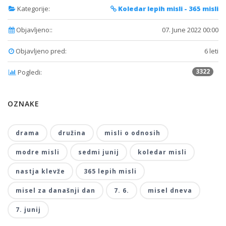
Kategorije:
Koledar lepih misli - 365 misli
Objavljeno::
07. June 2022 00:00
Objavljeno pred:
6 leti
3322
Pogledi:
OZNAKE
drama
družina
misli o odnosih
modre misli
sedmi junij
koledar misli
nastja klevže
365 lepih misli
misel za današnji dan
7. 6.
misel dneva
7. junij