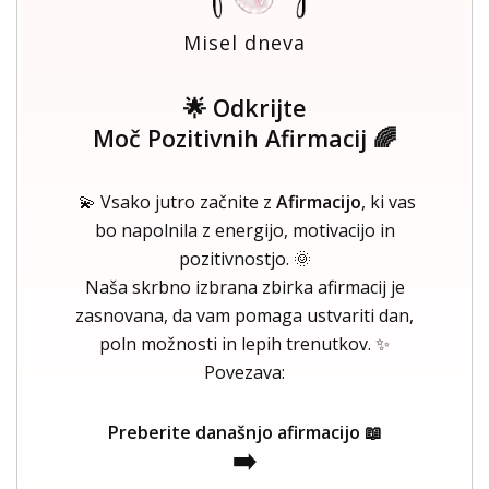
Misel dneva
🌟 Odkrijte
Moč Pozitivnih Afirmacij 🌈
💫 Vsako jutro začnite z
Afirmacijo
, ki vas
bo napolnila z energijo, motivacijo in
pozitivnostjo. 🌞
Naša skrbno izbrana zbirka afirmacij je
zasnovana, da vam pomaga ustvariti dan,
poln možnosti in lepih trenutkov. ✨
Povezava:
Preberite današnjo afirmacijo 📖
➡️