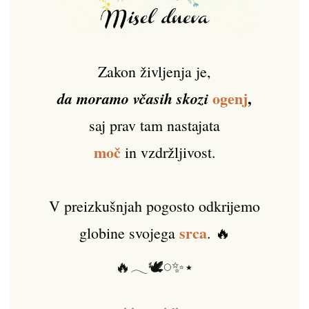
Zakon življenja je,
ogenj
,
da moramo včasih skozi
saj prav tam nastajata
moč
in vzdržljivost.
V preizkušnjah pogosto odkrijemo
srca
globine svojega
. 🔥
🔥𓂃🕊️𓏸✨⋆