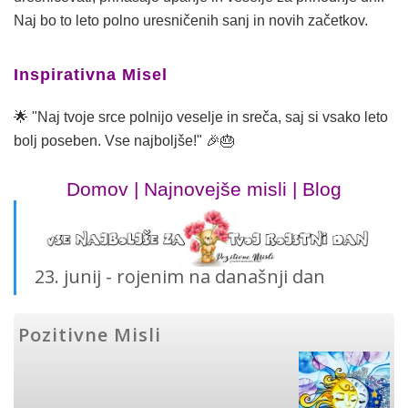
Naj bo to leto polno uresničenih sanj in novih začetkov.
Inspirativna Misel
🌟 "Naj tvoje srce polnijo veselje in sreča, saj si vsako leto
bolj poseben. Vse najboljše!" 🎉🎂
Domov
|
Najnovejše misli
|
Blog
23. junij - rojenim na današnji dan
Pozitivne Misli