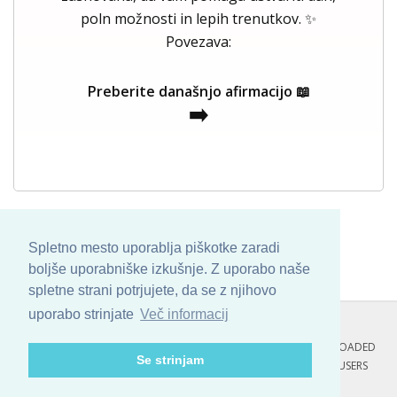
poln možnosti in lepih trenutkov. ✨
Povezava:
Preberite današnjo afirmacijo 📖
➡️
Spletno mesto uporablja piškotke zaradi
boljše uporabniške izkušnje. Z uporabo naše
spletne strani potrjujete, da se z njihovo
uporabo strinjate
Več informacij
COPYRIGHT © 2013 - 2026 BY
SKINBASE
. ALL ARTWORK ARE UPLOADED
Se strinjam
AND COPYRIGHTED TO ITS AUTHOR.
POZITIVNE MISLI : 109 USERS
ONLINE RIGHT NOW.