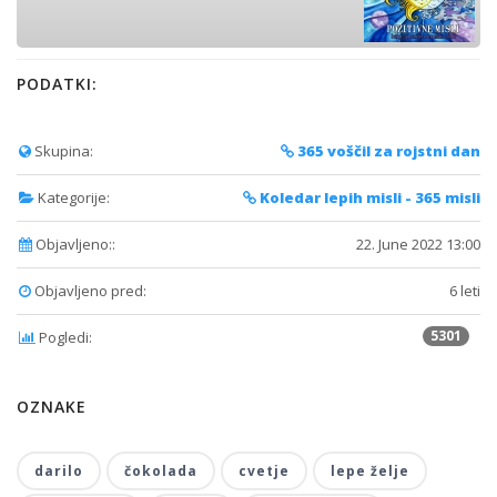
PODATKI:
Skupina:
365 voščil za rojstni dan
Kategorije:
Koledar lepih misli - 365 misli
Objavljeno::
22. June 2022 13:00
Objavljeno pred:
6 leti
5301
Pogledi:
OZNAKE
darilo
čokolada
cvetje
lepe želje