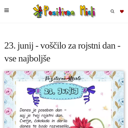
BRSKAJ
23. junij - voščilo za rojstni dan -
SKUPINE
vse najboljše
MISLI
KOMPLETI