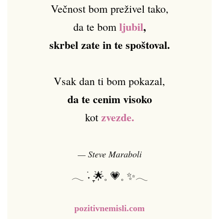
Večnost bom preživel tako,
ljubil
,
da te bom
skrbel zate in te spoštoval.
Vsak dan ti bom pokazal,
da te cenim visoko
zvezde.
kot
— Steve Maraboli
𓂃 ࣪˖ ִֶָ🌟𓈒 💗𓈒 ✨𓂃
pozitivnemisli.com