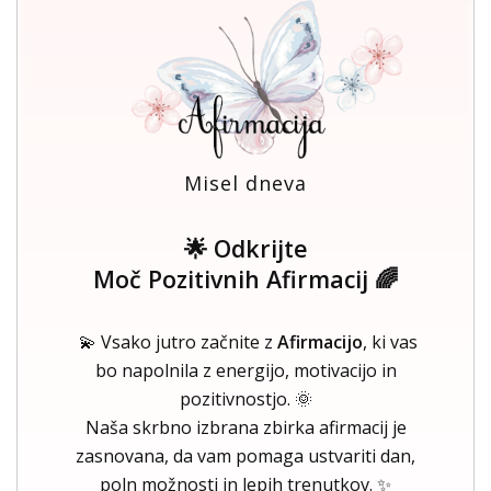
Misel dneva
🌟 Odkrijte
Moč Pozitivnih Afirmacij 🌈
💫 Vsako jutro začnite z
Afirmacijo
, ki vas
bo napolnila z energijo, motivacijo in
pozitivnostjo. 🌞
Naša skrbno izbrana zbirka afirmacij je
zasnovana, da vam pomaga ustvariti dan,
poln možnosti in lepih trenutkov. ✨