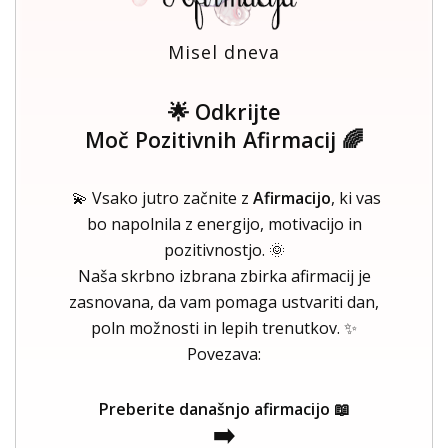
Misel dneva
🌟 Odkrijte
Moč Pozitivnih Afirmacij 🌈
💫 Vsako jutro začnite z
Afirmacijo
, ki vas
bo napolnila z energijo, motivacijo in
pozitivnostjo. 🌞
Naša skrbno izbrana zbirka afirmacij je
zasnovana, da vam pomaga ustvariti dan,
poln možnosti in lepih trenutkov. ✨
Povezava:
Preberite današnjo afirmacijo 📖
➡️