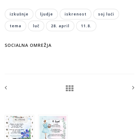
izkušnje
ljudje
iskrenost
soj lući
tema
luč
28. april
11.8.
SOCIALNA OMREŽJA