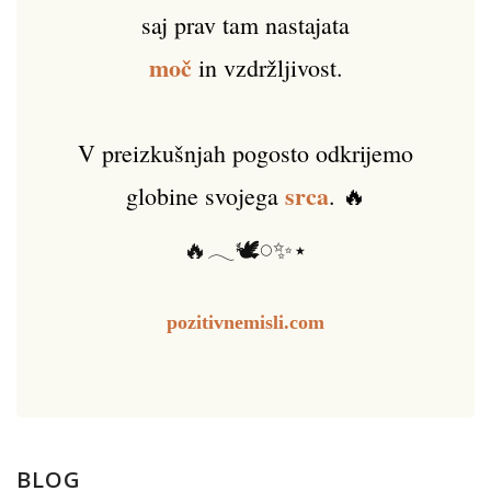
saj prav tam nastajata
moč
in vzdržljivost.
V preizkušnjah pogosto odkrijemo
srca
globine svojega
. 🔥
🔥𓂃🕊️𓏸✨⋆
pozitivnemisli.com
BLOG