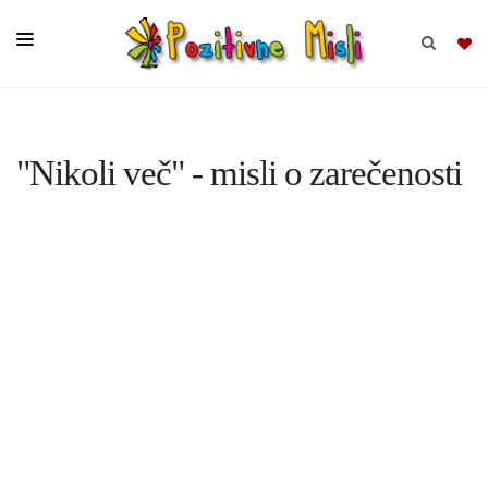
BRSKAJ
"Nikoli več" - misli o zarečenosti
SKUPINE
MISLI
KOMPLETI