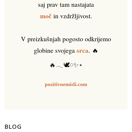
saj prav tam nastajata
moč
in vzdržljivost.
V preizkušnjah pogosto odkrijemo
srca
globine svojega
. 🔥
🔥𓂃🕊️𓏸✨⋆
pozitivnemisli.com
BLOG