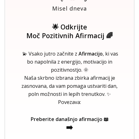
Misel dneva
🌟 Odkrijte
Moč Pozitivnih Afirmacij 🌈
💫 Vsako jutro začnite z
Afirmacijo
, ki vas
bo napolnila z energijo, motivacijo in
pozitivnostjo. 🌞
Naša skrbno izbrana zbirka afirmacij je
zasnovana, da vam pomaga ustvariti dan,
poln možnosti in lepih trenutkov. ✨
Povezava:
Preberite današnjo afirmacijo 📖
➡️