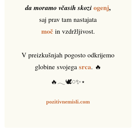
ogenj
,
da moramo včasih skozi
saj prav tam nastajata
moč
in vzdržljivost.
V preizkušnjah pogosto odkrijemo
srca
globine svojega
. 🔥
🔥𓂃🕊️𓏸✨⋆
pozitivnemisli.com