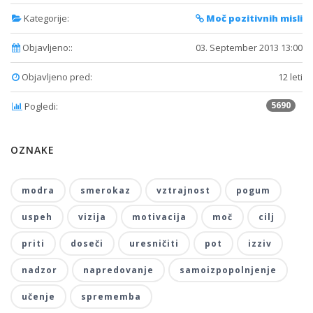
Kategorije:
Moč pozitivnih misli
Objavljeno::
03. September 2013 13:00
Objavljeno pred:
12 leti
5690
Pogledi:
OZNAKE
modra
smerokaz
vztrajnost
pogum
uspeh
vizija
motivacija
moč
cilj
priti
doseči
uresničiti
pot
izziv
nadzor
napredovanje
samoizpopolnjenje
učenje
sprememba