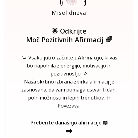
Misel dneva
🌟 Odkrijte
Moč Pozitivnih Afirmacij 🌈
💫 Vsako jutro začnite z
Afirmacijo
, ki vas
bo napolnila z energijo, motivacijo in
pozitivnostjo. 🌞
Naša skrbno izbrana zbirka afirmacij je
zasnovana, da vam pomaga ustvariti dan,
poln možnosti in lepih trenutkov. ✨
Povezava:
Preberite današnjo afirmacijo 📖
➡️