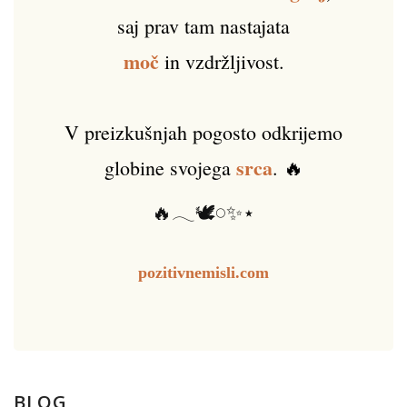
saj prav tam nastajata
moč
in vzdržljivost.
V preizkušnjah pogosto odkrijemo
srca
globine svojega
. 🔥
🔥𓂃🕊️𓏸✨⋆
pozitivnemisli.com
BLOG