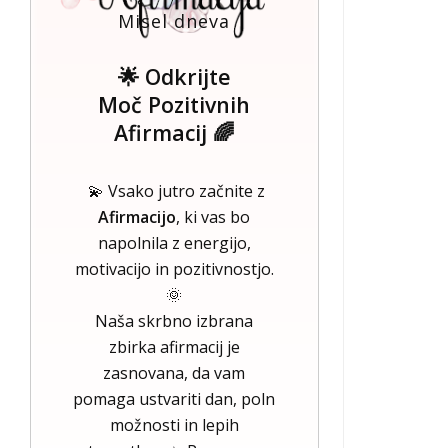
Misel dneva
🌟 Odkrijte
Moč Pozitivnih
Afirmacij 🌈
💫 Vsako jutro začnite z
Afirmacijo
, ki vas bo
napolnila z energijo,
motivacijo in pozitivnostjo.
🌞
Naša skrbno izbrana
zbirka afirmacij je
zasnovana, da vam
pomaga ustvariti dan, poln
možnosti in lepih