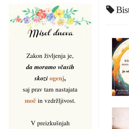
Bis
Zakon življenja je,
da moramo včasih
ogenj
,
skozi
saj prav tam nastajata
moč
in vzdržljivost.
V preizkušnjah