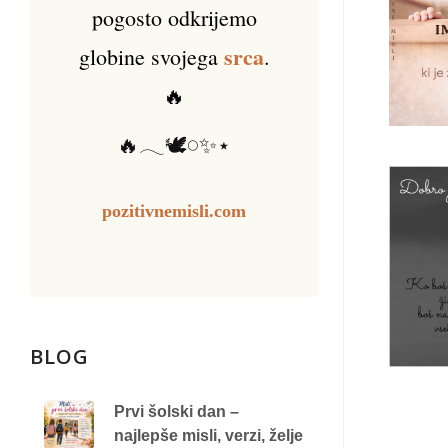
pogosto odkrijemo
srca
globine svojega
.
🔥
🔥𓂃🕊️𓏸✨⋆
pozitivnemisli.com
BLOG
Prvi šolski dan –
najlepše misli, verzi, želje