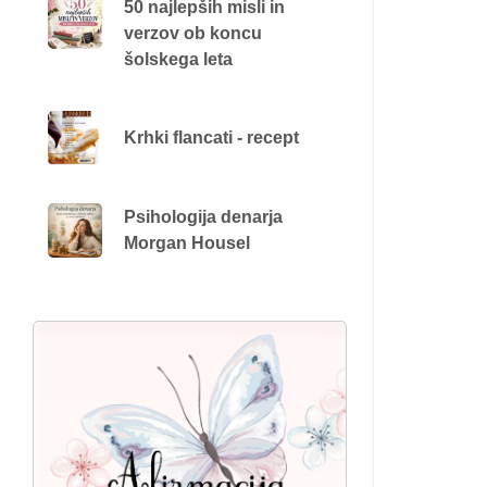
50 najlepših misli in
verzov ob koncu
šolskega leta
Krhki flancati - recept
Psihologija denarja
Morgan Housel