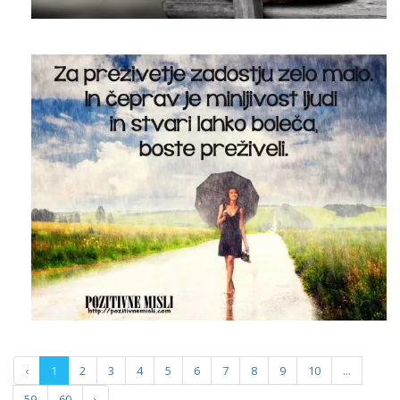
‹
1
2
3
4
5
6
7
8
9
10
...
59
60
›