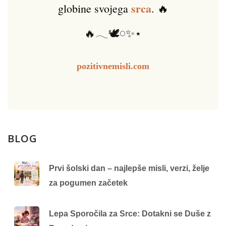
srca
globine svojega
. 🔥
🔥𓂃🕊️𓏸✨⋆
pozitivnemisli.com
BLOG
Prvi šolski dan – najlepše misli, verzi, želje
za pogumen začetek
Lepa Sporočila za Srce: Dotakni se Duše z