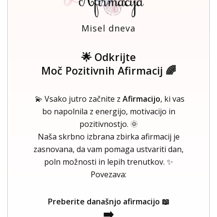
Misel dneva
🌟 Odkrijte
Moč Pozitivnih Afirmacij 🌈
💫 Vsako jutro začnite z
Afirmacijo
, ki vas
bo napolnila z energijo, motivacijo in
pozitivnostjo. 🌞
Naša skrbno izbrana zbirka afirmacij je
zasnovana, da vam pomaga ustvariti dan,
poln možnosti in lepih trenutkov. ✨
Povezava:
Preberite današnjo afirmacijo 📖
➡️