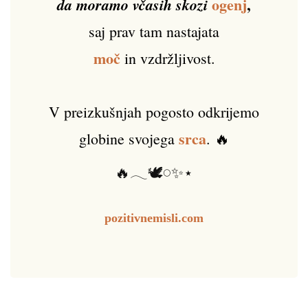
ogenj
,
da moramo včasih skozi
saj prav tam nastajata
moč
in vzdržljivost.
V preizkušnjah pogosto odkrijemo
srca
globine svojega
. 🔥
🔥𓂃🕊️𓏸✨⋆
pozitivnemisli.com