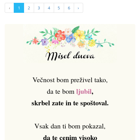
‹
1
2
3
4
5
6
›
Večnost bom preživel tako,
ljubil
,
da te bom
skrbel zate in te spoštoval.
Vsak dan ti bom pokazal,
da te cenim visoko