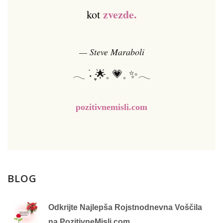
zvezde.
kot
— Steve Maraboli
𓂃 ࣪˖ ִֶָ🌟𓈒 💗𓈒 ✨𓂃
pozitivnemisli.com
BLOG
Odkrijte Najlepša Rojstnodnevna Voščila
na PozitivneMisli.com