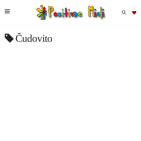
Čudovito
BRSKAJ
SKUPINE
MISLI
KOMPLETI