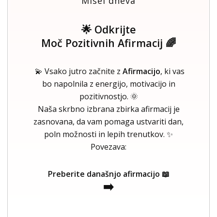
Misel dneva
🌟 Odkrijte
Moč Pozitivnih Afirmacij 🌈
💫 Vsako jutro začnite z
Afirmacijo
, ki vas
bo napolnila z energijo, motivacijo in
pozitivnostjo. 🌞
Naša skrbno izbrana zbirka afirmacij je
zasnovana, da vam pomaga ustvariti dan,
poln možnosti in lepih trenutkov. ✨
Povezava:
Preberite današnjo afirmacijo 📖
➡️