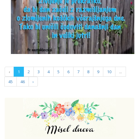
‹
1
2
3
4
5
6
7
8
9
10
...
45
46
›