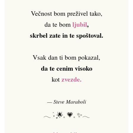
Večnost bom preživel tako,
ljubil
,
da te bom
skrbel zate in te spoštoval.
Vsak dan ti bom pokazal,
da te cenim visoko
zvezde.
kot
— Steve Maraboli
𓂃 ࣪˖ ִֶָ🌟𓈒 💗𓈒 ✨𓂃