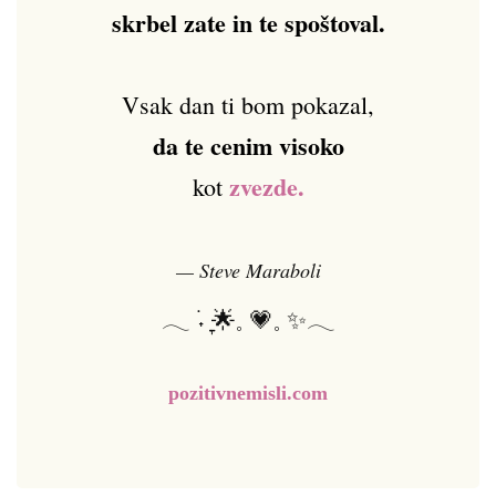
skrbel zate in te spoštoval.
Vsak dan ti bom pokazal,
da te cenim visoko
zvezde.
kot
— Steve Maraboli
𓂃 ࣪˖ ִֶָ🌟𓈒 💗𓈒 ✨𓂃
pozitivnemisli.com