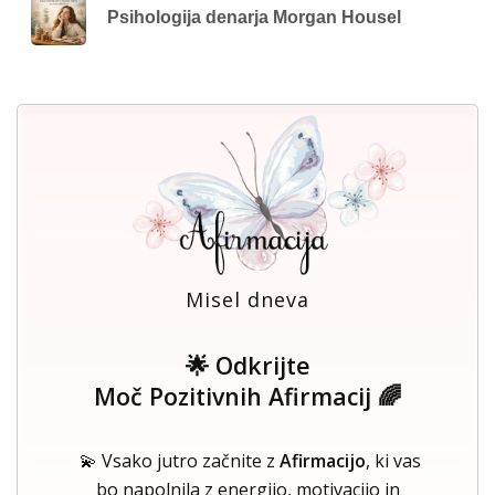
Psihologija denarja Morgan Housel
Misel dneva
🌟 Odkrijte
Moč Pozitivnih Afirmacij 🌈
💫 Vsako jutro začnite z
Afirmacijo
, ki vas
bo napolnila z energijo, motivacijo in