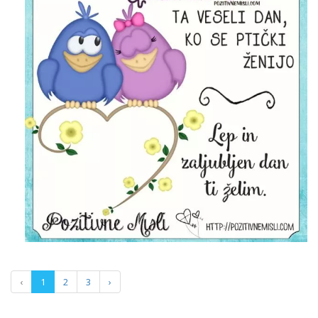
‹
1
2
3
›