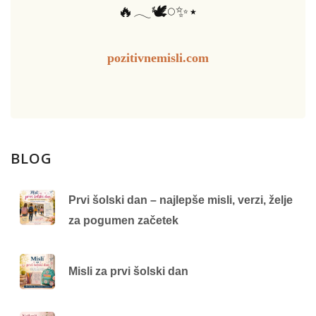
🔥𓂃🕊️𓏸✨⋆
pozitivnemisli.com
BLOG
Prvi šolski dan – najlepše misli, verzi, želje
za pogumen začetek
Misli za prvi šolski dan