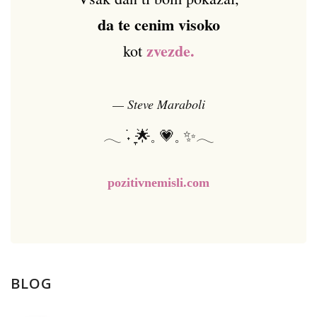
da te cenim visoko
zvezde.
kot
— Steve Maraboli
𓂃 ࣪˖ ִֶָ🌟𓈒 💗𓈒 ✨𓂃
pozitivnemisli.com
BLOG