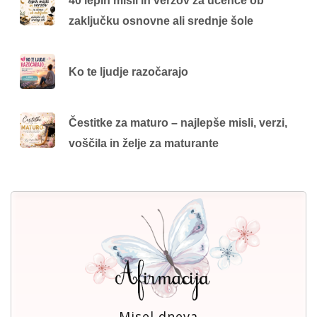
40 lepih misli in verzov za učence ob
zaključku osnovne ali srednje šole
Ko te ljudje razočarajo
Čestitke za maturo – najlepše misli, verzi,
voščila in želje za maturante
Misel dneva