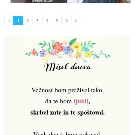
‹
1
2
3
4
5
6
›
Večnost bom preživel tako,
ljubil
,
da te bom
skrbel zate in te spoštoval.
Vsak dan ti bom pokazal,