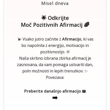
Misel dneva
🌟 Odkrijte
Moč Pozitivnih Afirmacij 🌈
💫 Vsako jutro začnite z
Afirmacijo
, ki vas
bo napolnila z energijo, motivacijo in
pozitivnostjo. 🌞
Naša skrbno izbrana zbirka afirmacij je
zasnovana, da vam pomaga ustvariti dan,
poln možnosti in lepih trenutkov. ✨
Povezava:
Preberite današnjo afirmacijo 📖
➡️