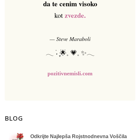
da te cenim visoko
zvezde.
kot
— Steve Maraboli
𓂃 ࣪˖ ִֶָ🌟𓈒 💗𓈒 ✨𓂃
pozitivnemisli.com
BLOG
Odkrijte Najlepša Rojstnodnevna Voščila