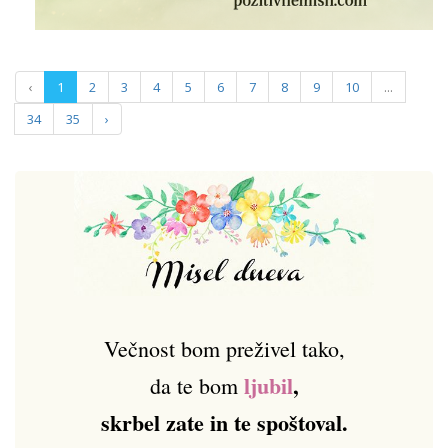
‹
1
2
3
4
5
6
7
8
9
10
...
34
35
›
Večnost bom preživel tako,
ljubil
,
da te bom
skrbel zate in te spoštoval.