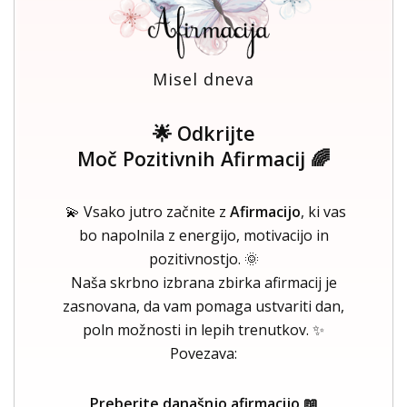
Misel dneva
🌟 Odkrijte
Moč Pozitivnih Afirmacij 🌈
💫 Vsako jutro začnite z
Afirmacijo
, ki vas
bo napolnila z energijo, motivacijo in
pozitivnostjo. 🌞
Naša skrbno izbrana zbirka afirmacij je
zasnovana, da vam pomaga ustvariti dan,
poln možnosti in lepih trenutkov. ✨
Povezava:
Preberite današnjo afirmacijo 📖