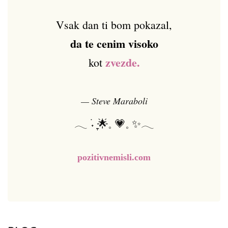
Vsak dan ti bom pokazal,
da te cenim visoko
zvezde.
kot
— Steve Maraboli
𓂃 ࣪˖ ִֶָ🌟𓈒 💗𓈒 ✨𓂃
pozitivnemisli.com