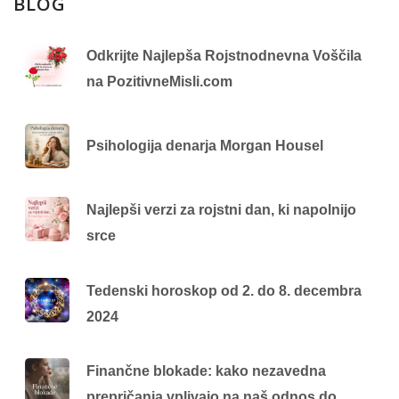
BLOG
Odkrijte Najlepša Rojstnodnevna Voščila
na PozitivneMisli.com
Psihologija denarja Morgan Housel
Najlepši verzi za rojstni dan, ki napolnijo
srce
Tedenski horoskop od 2. do 8. decembra
2024
Finančne blokade: kako nezavedna
prepričanja vplivajo na naš odnos do