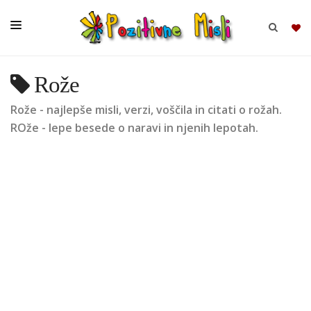
Rože
BRSKAJ
Rože - najlepše misli, verzi, voščila in citati o rožah.
SKUPINE
ROže - lepe besede o naravi in njenih lepotah.
MISLI
KOMPLETI