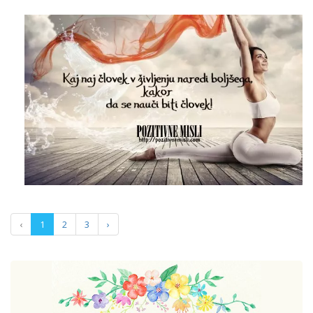
‹
1
2
3
›