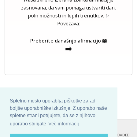
zasnovana, da vam pomaga ustvariti dan,
poln možnosti in lepih trenutkov. ✨
Povezava:
Preberite današnjo afirmacijo 📖
➡️
Spletno mesto uporablja piškotke zaradi
boljše uporabniške izkušnje. Z uporabo naše
spletne strani potrjujete, da se z njihovo
uporabo strinjate
Več informacij
COPYRIGHT © 2013 - 2026 BY
SKINBASE
. ALL ARTWORK ARE UPLOADED