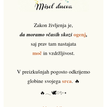
Zakon življenja je,
ogenj
,
da moramo včasih skozi
saj prav tam nastajata
moč
in vzdržljivost.
V preizkušnjah pogosto odkrijemo
srca
globine svojega
. 🔥
🔥𓂃🕊️𓏸✨⋆