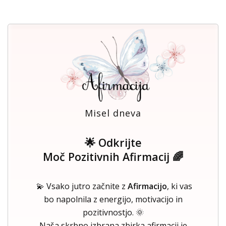
Misel dneva
🌟 Odkrijte
Moč Pozitivnih Afirmacij 🌈
💫 Vsako jutro začnite z
Afirmacijo
, ki vas
bo napolnila z energijo, motivacijo in
pozitivnostjo. 🌞
Naša skrbno izbrana zbirka afirmacij je