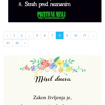
‹
1
2
...
5
6
7
8
9
10
11
...
31
32
›
Zakon življenja je,