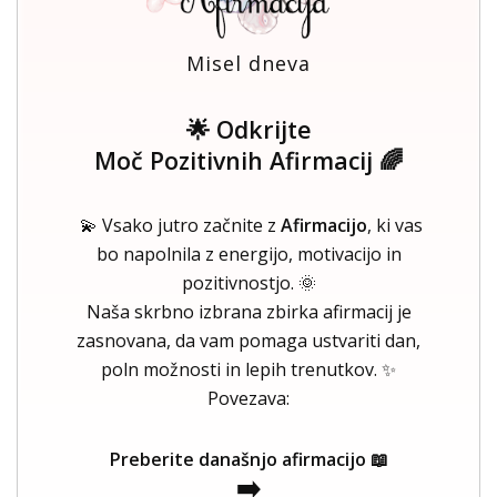
Misel dneva
🌟 Odkrijte
Moč Pozitivnih Afirmacij 🌈
💫 Vsako jutro začnite z
Afirmacijo
, ki vas
bo napolnila z energijo, motivacijo in
pozitivnostjo. 🌞
Naša skrbno izbrana zbirka afirmacij je
zasnovana, da vam pomaga ustvariti dan,
poln možnosti in lepih trenutkov. ✨
Povezava:
Preberite današnjo afirmacijo 📖
➡️