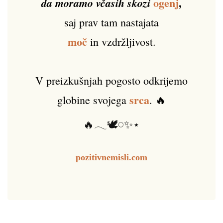
ogenj
,
da moramo včasih skozi
saj prav tam nastajata
moč
in vzdržljivost.
V preizkušnjah pogosto odkrijemo
srca
globine svojega
. 🔥
🔥𓂃🕊️𓏸✨⋆
pozitivnemisli.com