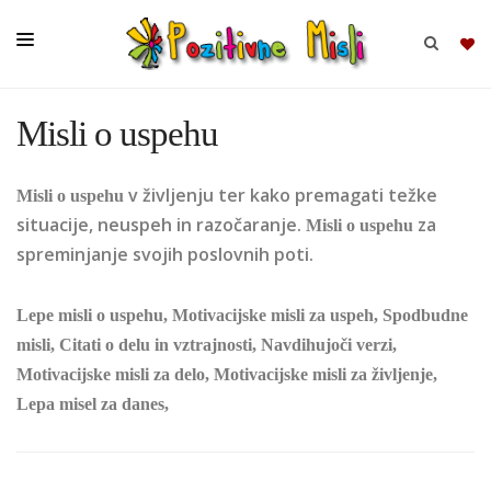
Misli o uspehu
BRSKAJ
v življenju ter kako premagati težke
Misli o uspehu
SKUPINE
situacije, neuspeh in razočaranje.
za
Misli o uspehu
MISLI
spreminjanje svojih poslovnih poti.
KOMPLETI
Lepe misli o uspehu, Motivacijske misli za uspeh, Spodbudne
misli, Citati o delu in vztrajnosti, Navdihujoči verzi,
Motivacijske misli za delo, Motivacijske misli za življenje,
Lepa misel za danes,