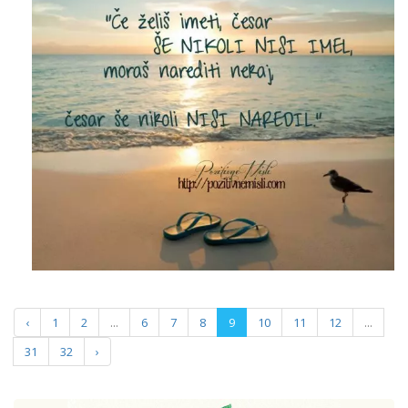
‹
1
2
...
6
7
8
9
10
11
12
...
31
32
›