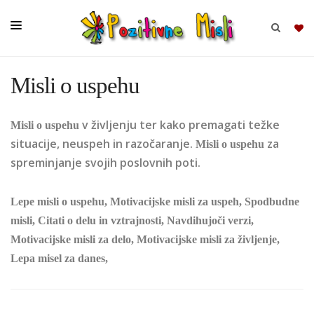
Misli o uspehu
BRSKAJ
v življenju ter kako premagati težke
Misli o uspehu
SKUPINE
situacije, neuspeh in razočaranje.
za
Misli o uspehu
MISLI
spreminjanje svojih poslovnih poti.
KOMPLETI
Lepe misli o uspehu, Motivacijske misli za uspeh, Spodbudne
misli, Citati o delu in vztrajnosti, Navdihujoči verzi,
Motivacijske misli za delo, Motivacijske misli za življenje,
Lepa misel za danes,