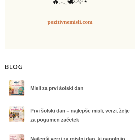
🔥𓂃🕊️𓏸✨⋆
pozitivnemisli.com
BLOG
Misli za prvi šolski dan
Prvi šolski dan – najlepše misli, verzi, želje
za pogumen začetek
Najlepši verzi za rojstni dan, ki napolnijo