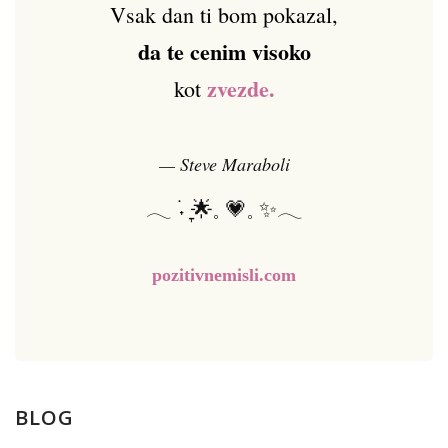
Vsak dan ti bom pokazal,
da te cenim visoko
zvezde.
kot
— Steve Maraboli
𓂃 ࣪˖ ִֶָ🌟𓈒 💗𓈒 ✨𓂃
pozitivnemisli.com
BLOG