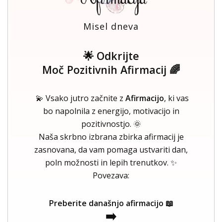
Misel dneva
🌟 Odkrijte
Moč Pozitivnih Afirmacij 🌈
💫 Vsako jutro začnite z
Afirmacijo
, ki vas
bo napolnila z energijo, motivacijo in
pozitivnostjo. 🌞
Naša skrbno izbrana zbirka afirmacij je
zasnovana, da vam pomaga ustvariti dan,
poln možnosti in lepih trenutkov. ✨
Povezava:
Preberite današnjo afirmacijo 📖
➡️