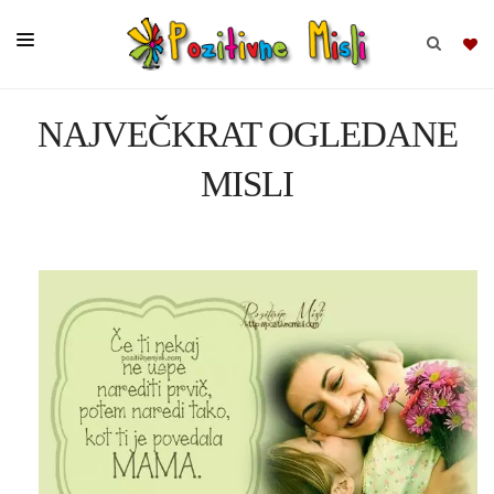
NAJVEČKRAT OGLEDANE
BRSKAJ
MISLI
SKUPINE
MISLI
KOMPLETI