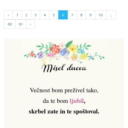
‹
1
2
3
4
5
6
7
8
9
10
...
60
61
›
Večnost bom preživel tako,
ljubil
,
da te bom
skrbel zate in te spoštoval.