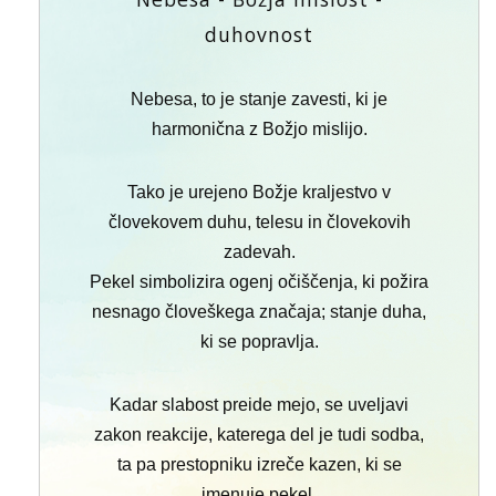
duhovnost
Nebesa, to je stanje zavesti, ki je
harmonična z Božjo mislijo.
Tako je urejeno Božje kraljestvo v
človekovem duhu, telesu in človekovih
zadevah.
Pekel simbolizira ogenj očiščenja, ki požira
nesnago človeškega značaja; stanje duha,
ki se popravlja.
Kadar slabost preide mejo, se uveljavi
zakon reakcije, katerega del je tudi sodba,
ta pa prestopniku izreče kazen, ki se
imenuje pekel.