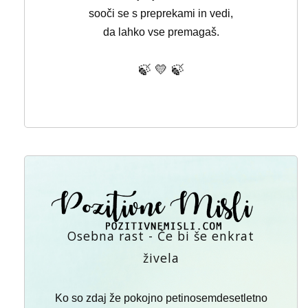
sooči se s preprekami in vedi,
da lahko vse premagaš.
🍃 💛 🍃
Osebna rast - Če bi še enkrat
živela
Ko so zdaj že pokojno petinosemdesetletno