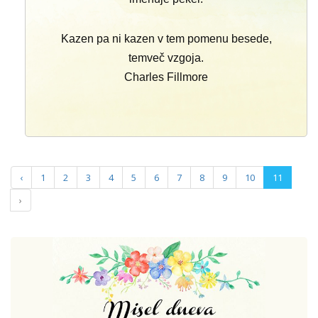
Kazen pa ni kazen v tem pomenu besede,
temveč vzgoja.
Charles Fillmore
‹
1
2
3
4
5
6
7
8
9
10
11
›