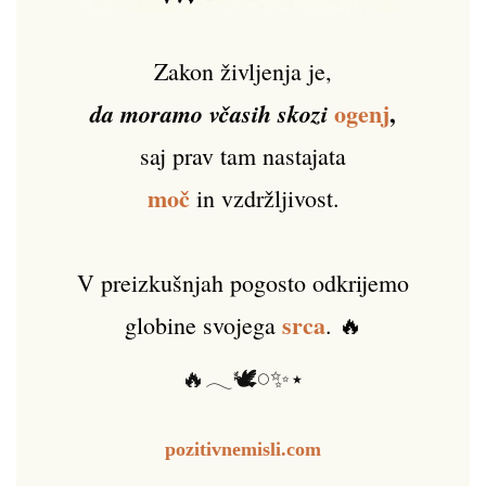
Zakon življenja je,
ogenj
,
da moramo včasih skozi
saj prav tam nastajata
moč
in vzdržljivost.
V preizkušnjah pogosto odkrijemo
srca
globine svojega
. 🔥
🔥𓂃🕊️𓏸✨⋆
pozitivnemisli.com