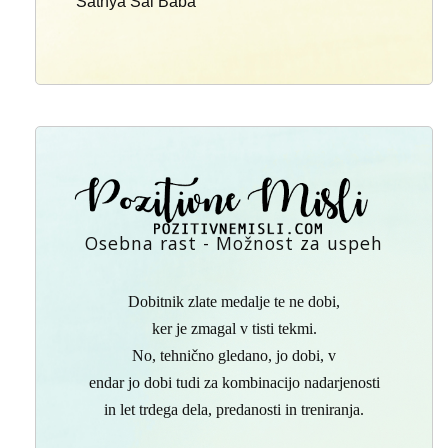
Sathya Sai Baba
Osebna rast - Možnost za uspeh
Dobitnik zlate medalje te ne dobi,
ker je zmagal v tisti tekmi.
No, tehnično gledano, jo dobi, v
endar jo dobi tudi za kombinacijo nadarjenosti
in let trdega dela,
predanosti in treniranja.