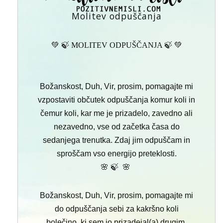
Molitev odpuščanja
💚 🍃 MOLITEV ODPUŠČANJA 🍃 💚
Božanskost, Duh, Vir, prosim, pomagajte mi
vzpostaviti občutek odpuščanja komur koli in
čemur koli, kar me je prizadelo, zavedno ali
nezavedno, vse od začetka časa do
sedanjega trenutka. Zdaj jim odpuščam in
sproščam vso energijo preteklosti.
🌸 🍃 🌸
Božanskost, Duh, Vir, prosim, pomagajte mi
do odpuščanja sebi za kakršno koli
bolečino, ki sem jo prizadejal(a) drugim,