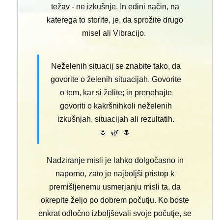
težav - ne izkušnje. In edini način, na
katerega to storite, je, da sprožite drugo
misel ali Vibracijo.
Neželenih situacij se znabite tako, da
govorite o želenih situacijah. Govorite
o tem, kar si želite; in prenehajte
govoriti o kakršnihkoli neželenih
izkušnjah, situacijah ali rezultatih.
🌷 🌿 🌷
Nadziranje misli je lahko dolgočasno in
naporno, zato je najboljši pristop k
premišljenemu usmerjanju misli ta, da
okrepite željo po dobrem počutju. Ko boste
enkrat odločno izboljševali svoje počutje, se