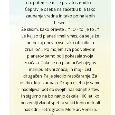
da, potem se mi je prav to zgodilo ...
Čeprav je oseba na začetku bila tako
zaupanja vredna in tako polna lepih
besed.
Že slišim, kako pravite ... "TO - to, je to ..."
Le kaj so ti planeti imeli vmes, da se je že
po nekaj dnevih vse tako obrnilo in
zrušilo? ... Po mojem sva pod vplivom
planetov samo bolj pokazala svoja
značaja. Tako je na plan prišel njegov
manipulativni značaj in moj - čist
drugačen. Pa je sledilo razočaranje. Za
osebo, ki je zaupala. Druga oseba je samo
nadaljeval pot do svojih naslednjih žrtev.
In sigurno ne bo nanjo čakala 100 let, ko
bo zemlji vladal spet ta veliki lunin mrk ali
naslednji retrogradni Merkur, Venera,