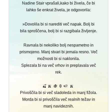
Nadine Stair vprašali,
kako bi živela, če bi
lahko še enkrat živela, je odgovorila:
»Dovolila bi si narediti več napak.
Bolj bi
bila sproščena, bolj bi si razgibala življenje.
Ravnala bi nekoliko bolj nespametno in
prismojeno.
Manj stvari bi jemala resno. Več
možnosti bi si naklonila.
Splezala bi na več vrhov in preplavala več
rek.
🍒 🍌 🍇 🍦 🍉 🍌
Privoščila bi si več sladoleda in manj fižola.
Morda bi si privoščila več realnih težav in
manj navideznih.