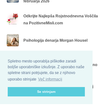
februarja 2026
Odkrijte Najlepša Rojstnodnevna Voščila
na PozitivneMisli.com
Psihologija denarja Morgan Housel
Zakaj denar pride, a ne ostane –
Spletno mesto uporablja piškotke zaradi
psihološki vzroki, ki vplivajo na finančno
boljše uporabniške izkušnje. Z uporabo naše
stabilnost
spletne strani potrjujete, da se z njihovo
uporabo strinjate
Več informacij
Simboli sreče – izberi svojega in odkrij
Se strinjam
sporočilo!