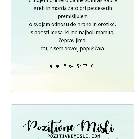
V mojem primeru pa me somrak vabi v
greh in morda zato pri petdesetih
premišljujem
o svojem odnosu do hrane in erotike,
slabosti mesa, ki me najbolj mamita,
čeprav jima,
žal, nisem dovolj popuščala.
💚 💚 🌹 🍃 🌹 💚 💚