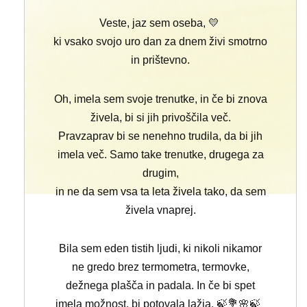
Veste, jaz sem oseba, 💛
ki vsako svojo uro dan za dnem živi smotrno
in prištevno.
Oh, imela sem svoje trenutke,
in če bi znova
živela, bi si jih privoščila več.
Pravzaprav bi se nenehno trudila, da bi jih
imela več.
Samo take trenutke, drugega za
drugim,
in ne da sem vsa ta leta živela tako, da sem
živela vnaprej.
Bila sem eden tistih ljudi, ki nikoli nikamor
ne gredo brez termometra,
termovke,
dežnega plašča in padala. In če bi spet
imela možnost, bi potovala lažja. 🍃💐🌸🍃