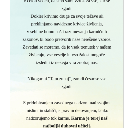
v celoti vedeti, da smo sami vzrok za vse, kar se
zgodi.
Dokler krivimo druge za svoje težave ali
preklinjamo navidezne krivice življenja,
v sebi ne bomo našli razumevanja karmičnih
zakonov, ki bodo pretvorili naše nerešene vzorce.
Zavedati se moramo, da je vsak trenutek v našem
življenju, vse veselje in vso žalost mogoče
izslediti iz nekega vira znotraj nas.
Nikogar ni "Tam zunaj", zaradi česar se vse
zgodi.
S pridobivanjem zavednega nadzora nad svojimi
mislimi in stališči, s pravim delovanjem, lahko
nadzorujemo tok karme.
Karma je torej naš
najboljši duhovni učitelj.