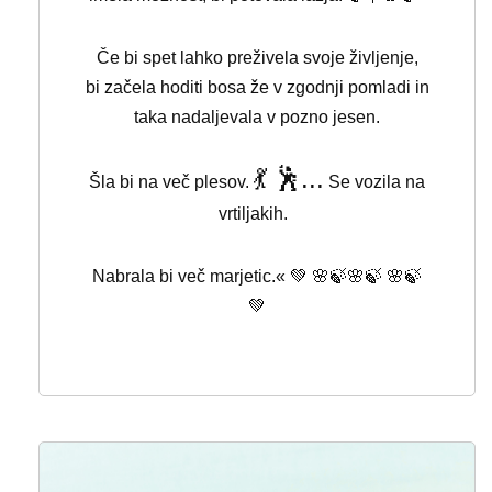
Če bi spet lahko preživela svoje življenje,
bi začela hoditi bosa že v zgodnji pomladi in
taka nadaljevala v pozno jesen.
💃 🕺...
Šla bi na več plesov.
Se vozila na
vrtiljakih.
💚 🌸🍃🌸🍃 🌸🍃
Nabrala bi več marjetic.«
💚