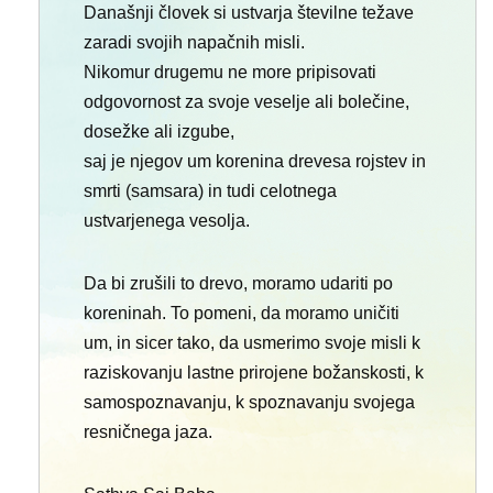
Današnji človek si ustvarja številne težave
zaradi svojih napačnih misli.
Nikomur drugemu ne more pripisovati
odgovornost za svoje veselje ali bolečine,
dosežke ali izgube,
saj je njegov um korenina drevesa rojstev in
smrti (samsara) in tudi celotnega
ustvarjenega vesolja.
Da bi zrušili to drevo, moramo udariti po
koreninah. To pomeni, da moramo uničiti
um, in sicer tako, da usmerimo svoje misli k
raziskovanju lastne prirojene božanskosti, k
samospoznavanju, k spoznavanju svojega
resničnega jaza.