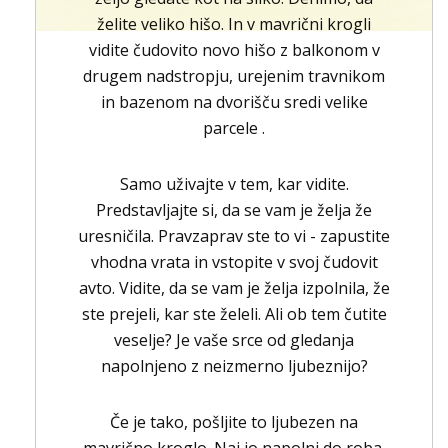
želite veliko hišo. In v mavrični krogli
vidite čudovito novo hišo z balkonom v
drugem nadstropju, urejenim travnikom
in bazenom na dvorišču sredi velike
parcele .
Samo uživajte v tem, kar vidite.
Predstavljajte si, da se vam je želja že
uresničila. Pravzaprav ste to vi - zapustite
vhodna vrata in vstopite v svoj čudovit
avto. Vidite, da se vam je želja izpolnila, že
ste prejeli, kar ste želeli. Ali ob tem čutite
veselje? Je vaše srce od gledanja
napolnjeno z neizmerno ljubeznijo?
Če je tako, pošljite to ljubezen na
mavrično kroglo. Naj jo napolni do roba.