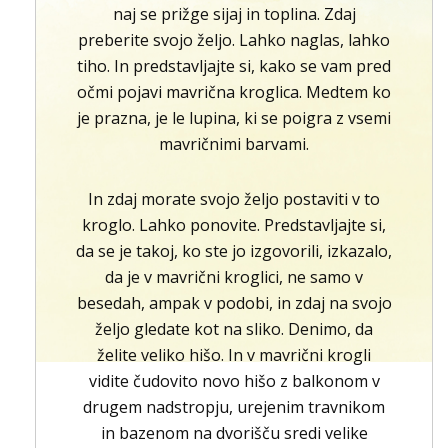
naj se prižge sijaj in toplina. Zdaj
preberite svojo željo. Lahko naglas, lahko
tiho. In predstavljajte si, kako se vam pred
očmi pojavi mavrična kroglica. Medtem ko
je prazna, je le lupina, ki se poigra z vsemi
mavričnimi barvami.
In zdaj morate svojo željo postaviti v to
kroglo. Lahko ponovite. Predstavljajte si,
da se je takoj, ko ste jo izgovorili, izkazalo,
da je v mavrični kroglici, ne samo v
besedah, ampak v podobi, in zdaj na svojo
željo gledate kot na sliko. Denimo, da
želite veliko hišo. In v mavrični krogli
vidite čudovito novo hišo z balkonom v
drugem nadstropju, urejenim travnikom
in bazenom na dvorišču sredi velike