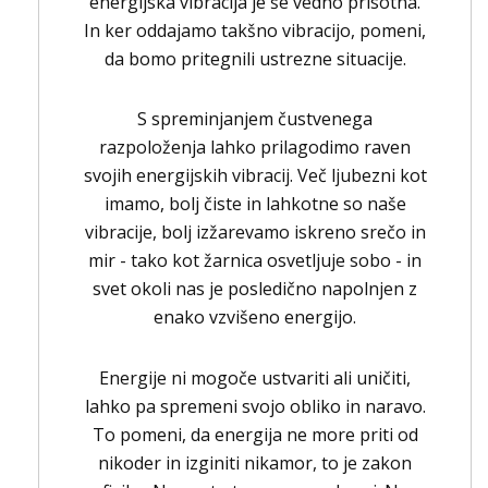
energijska vibracija je še vedno prisotna.
In ker oddajamo takšno vibracijo, pomeni,
da bomo pritegnili ustrezne situacije.
S spreminjanjem čustvenega
razpoloženja lahko prilagodimo raven
svojih energijskih vibracij. Več ljubezni kot
imamo, bolj čiste in lahkotne so naše
vibracije, bolj izžarevamo iskreno srečo in
mir - tako kot žarnica osvetljuje sobo - in
svet okoli nas je posledično napolnjen z
enako vzvišeno energijo.
Energije ni mogoče ustvariti ali uničiti,
lahko pa spremeni svojo obliko in naravo.
To pomeni, da energija ne more priti od
nikoder in izginiti nikamor, to je zakon