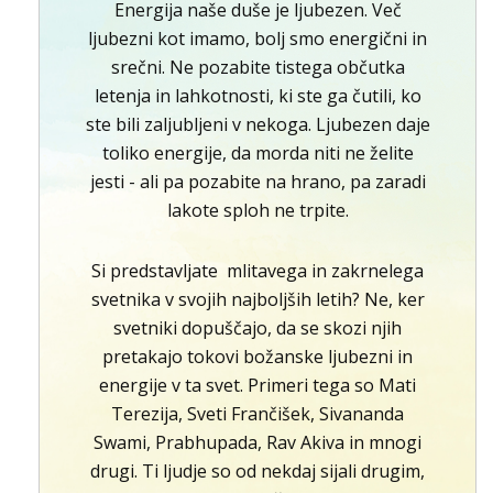
Energija naše duše je ljubezen. Več
ljubezni kot imamo, bolj smo energični in
srečni. Ne pozabite tistega občutka
letenja in lahkotnosti, ki ste ga čutili, ko
ste bili zaljubljeni v nekoga. Ljubezen daje
toliko energije, da morda niti ne želite
jesti - ali pa pozabite na hrano, pa zaradi
lakote sploh ne trpite.
Si predstavljate mlitavega in zakrnelega
svetnika v svojih najboljših letih? Ne, ker
svetniki dopuščajo, da se skozi njih
pretakajo tokovi božanske ljubezni in
energije v ta svet. Primeri tega so Mati
Terezija, Sveti Frančišek, Sivananda
Swami, Prabhupada, Rav Akiva in mnogi
drugi. Ti ljudje so od nekdaj sijali drugim,