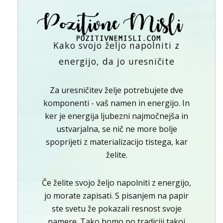
Kako svojo željo napolniti z
energijo, da jo uresničite
Za uresničitev želje potrebujete dve
komponenti - vaš namen in energijo. In
ker je energija ljubezni najmočnejša in
ustvarjalna, se nič ne more bolje
spoprijeti z materializacijo tistega, kar
želite.
Če želite svojo željo napolniti z energijo,
jo morate zapisati. S pisanjem na papir
ste svetu že pokazali resnost svoje
namere. Tako bomo po tradiciji takoj