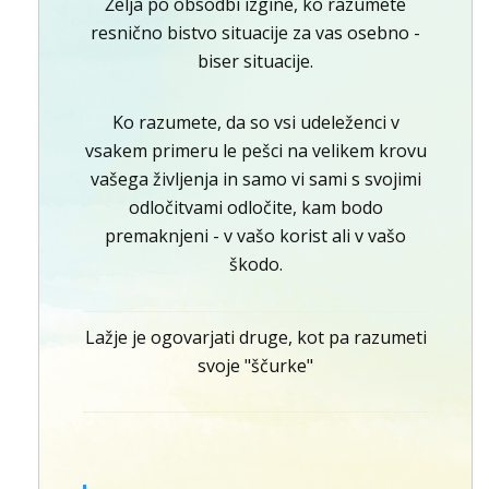
Želja po obsodbi izgine, ko razumete
resnično bistvo situacije za vas osebno -
biser situacije.
Ko razumete, da so vsi udeleženci v
vsakem primeru le pešci na velikem krovu
vašega življenja in samo vi sami s svojimi
odločitvami odločite, kam bodo
premaknjeni - v vašo korist ali v vašo
škodo.
Lažje je ogovarjati druge, kot pa razumeti
svoje "ščurke"