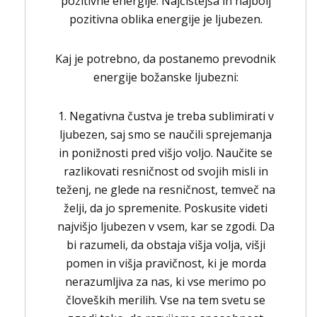
pozitivne energije. Najčistejša in najbolj
pozitivna oblika energije je ljubezen.
Kaj je potrebno, da postanemo prevodnik
energije božanske ljubezni:
1. Negativna čustva je treba sublimirati v
ljubezen, saj smo se naučili sprejemanja
in ponižnosti pred višjo voljo. Naučite se
razlikovati resničnost od svojih misli in
teženj, ne glede na resničnost, temveč na
želji, da jo spremenite. Poskusite videti
najvišjo ljubezen v vsem, kar se zgodi. Da
bi razumeli, da obstaja višja volja, višji
pomen in višja pravičnost, ki je morda
nerazumljiva za nas, ki vse merimo po
človeških merilih. Vse na tem svetu se