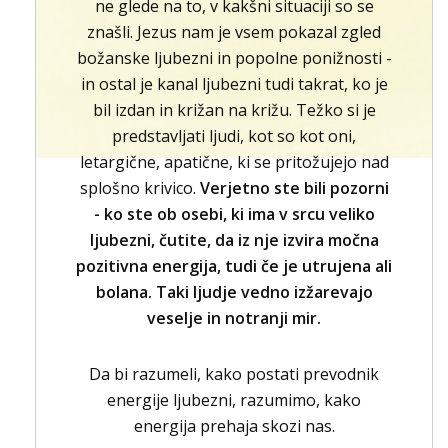
ne glede na to, v kakšni situaciji so se
znašli. Jezus nam je vsem pokazal zgled
božanske ljubezni in popolne ponižnosti -
in ostal je kanal ljubezni tudi takrat, ko je
bil izdan in križan na križu. Težko si je
predstavljati ljudi, kot so kot oni,
letargične, apatične, ki se pritožujejo nad
splošno krivico.
Verjetno ste bili pozorni
- ko ste ob osebi, ki ima v srcu veliko
ljubezni, čutite, da iz nje izvira močna
pozitivna energija, tudi če je utrujena ali
bolana. Taki ljudje vedno izžarevajo
veselje in notranji mir.
Da bi razumeli, kako postati prevodnik
energije ljubezni, razumimo, kako
energija prehaja skozi nas.