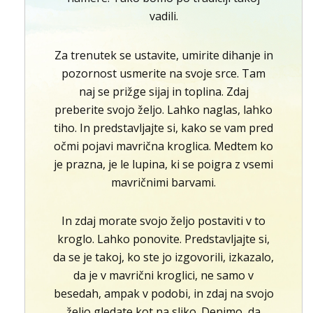
vadili.
Za trenutek se ustavite, umirite dihanje in
pozornost usmerite na svoje srce. Tam
naj se prižge sijaj in toplina. Zdaj
preberite svojo željo. Lahko naglas, lahko
tiho. In predstavljajte si, kako se vam pred
očmi pojavi mavrična kroglica. Medtem ko
je prazna, je le lupina, ki se poigra z vsemi
mavričnimi barvami.
In zdaj morate svojo željo postaviti v to
kroglo. Lahko ponovite. Predstavljajte si,
da se je takoj, ko ste jo izgovorili, izkazalo,
da je v mavrični kroglici, ne samo v
besedah, ampak v podobi, in zdaj na svojo
željo gledate kot na sliko. Denimo, da