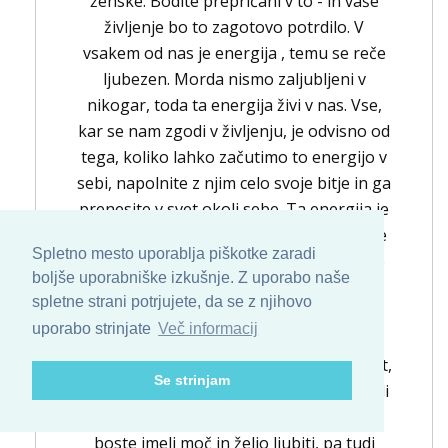
ženske. Bodite prepričani v to - in vaše
življenje bo to zagotovo potrdilo. V
vsakem od nas je energija , temu se reče
ljubezen. Morda nismo zaljubljeni v
nikogar, toda ta energija živi v nas. Vse,
kar se nam zgodi v življenju, je odvisno od
tega, koliko lahko začutimo to energijo v
sebi, napolnite z njim celo svoje bitje in ga
prenesite v svet okoli sebe. Ta energija je
neskončna, zato se ni treba bati, da bi se
Spletno mesto uporablja piškotke zaradi
lahko končala. Naučiti se moramo, da se
boljše uporabniške izkušnje. Z uporabo naše
napolnimo s svojo ljubeznijo, se naučiti
spletne strani potrjujete, da se z njihovo
sijati od znotraj, tako da postane to
uporabo strinjate
Več informacij
opazno drugim. Potem se bodo ljudje
obrnili na vas, iskali bodo vašo pozornost,
Se strinjam
z veseljem bodo komunicirali z vami, imeli
vas bodo radi! In imeli boste odziv, saj
boste imeli moč in željo ljubiti, pa tudi