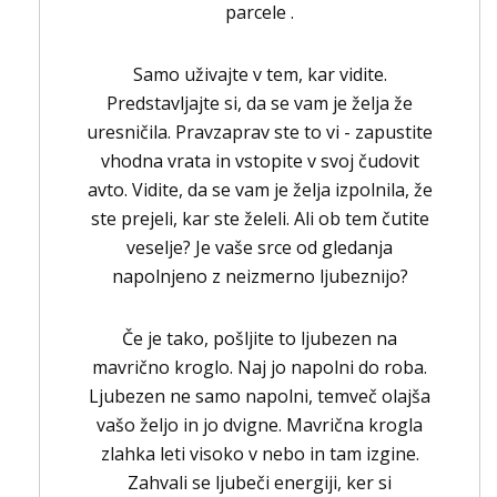
parcele .
Samo uživajte v tem, kar vidite.
Predstavljajte si, da se vam je želja že
uresničila. Pravzaprav ste to vi - zapustite
vhodna vrata in vstopite v svoj čudovit
avto. Vidite, da se vam je želja izpolnila, že
ste prejeli, kar ste želeli. Ali ob tem čutite
veselje? Je vaše srce od gledanja
napolnjeno z neizmerno ljubeznijo?
Če je tako, pošljite to ljubezen na
mavrično kroglo. Naj jo napolni do roba.
Ljubezen ne samo napolni, temveč olajša
vašo željo in jo dvigne. Mavrična krogla
zlahka leti visoko v nebo in tam izgine.
Zahvali se ljubeči energiji, ker si