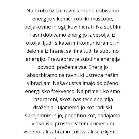
Na bruto fizični ravni s hrano dobivamo
energijo v kemični obliki: maščobe,
beljakovine in ogljikovi hidrati. Na subtilni
ravni dobivamo energijo iz vesolja, iz
okolja, ljudi, s katerimi komuniciramo, in
deloma iz hrane, saj ima tudi ta subtilno
energijo. Pravzaprav je subtilna energija
povsod, prežema vse. Energijo
absorbiramo na ravni, ki ustreza našim
vibracijam. Naša čustva imajo določeno
energijsko frekvenco. Na primer, ko smo
razdraženi, skozi nas teče energija
draženja - ujamemo jo kot radijski
sprejemnik in jo, podobno kot, oddajamo
v okoliški prostor. V tem primeru ni
vseeno, ali zatiramo čustva ali se izlijemo -