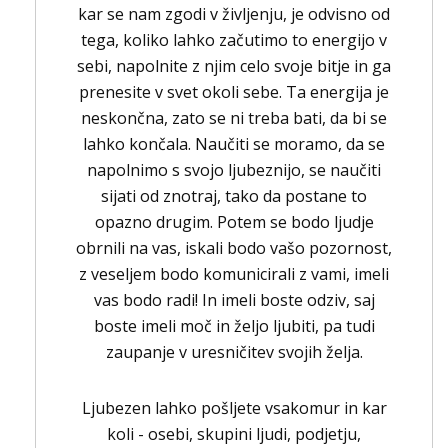
kar se nam zgodi v življenju, je odvisno od
tega, koliko lahko začutimo to energijo v
sebi, napolnite z njim celo svoje bitje in ga
prenesite v svet okoli sebe. Ta energija je
neskončna, zato se ni treba bati, da bi se
lahko končala. Naučiti se moramo, da se
napolnimo s svojo ljubeznijo, se naučiti
sijati od znotraj, tako da postane to
opazno drugim. Potem se bodo ljudje
obrnili na vas, iskali bodo vašo pozornost,
z veseljem bodo komunicirali z vami, imeli
vas bodo radi! In imeli boste odziv, saj
boste imeli moč in željo ljubiti, pa tudi
zaupanje v uresničitev svojih želja.
Ljubezen lahko pošljete vsakomur in kar
koli - osebi, skupini ljudi, podjetju,