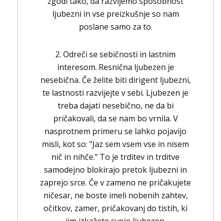
zgodi tako, da razvijemo sposobnost
ljubezni in vse preizkušnje so nam
poslane samo za to.
2. Odreči se sebičnosti in lastnim
interesom. Resnična ljubezen je
nesebična. Če želite biti dirigent ljubezni,
te lastnosti razvijejte v sebi. Ljubezen je
treba dajati nesebično, ne da bi
pričakovali, da se nam bo vrnila. V
nasprotnem primeru se lahko pojavijo
misli, kot so: "Jaz sem vsem vse in nisem
nič in nihče." To je trditev in trditve
samodejno blokirajo pretok ljubezni in
zaprejo srce. Če v zameno ne pričakujete
ničesar, ne boste imeli nobenih zahtev,
očitkov, zamer, pričakovanj do tistih, ki
jim izkažete svojo ljubezen.